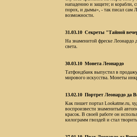
нападению и защите; и корабли,
порох, и дымы», - так писал сам
возможности.
31.03.10
Секреты "Тайной вече
На знаменитой фреске Леонардо д
света.
30.03.10
Монета Леонардо
Татфондбанк выпустил в продажу
мирового искусства. Монеты инк
13.02.10
Портрет Леонардо да В
Как пишет портал Lookatme.ru, ху
воспроизвести знаменитый автопо
красок. В своей работе он исполь
килограмм гвоздей и стал творить
27.01.10
Прах Леонардо да Винч