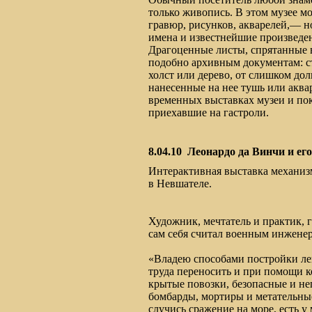
только живопись. В этом музее м
гравюр, рисунков, акварелей,— н
имена и известнейшие произведен
Драгоценные листы, спрятанные 
подобно архивным документам: с
холст или дерево, от слишком дол
нанесенные на нее тушь или аква
временных выставках музеи и по
приехавшие на гастроли.
8.04.10
Леонардо да Винчи и е
Интерактивная выставка механизм
в Невшателе.
Художник, мечтатель и практик, 
сам себя считал военным инжене
«Владею способами постройки ле
труда переносить и при помощи 
крытые повозки, безопасные и не
бомбарды, мортиры и метательн
случись сражение на море, есть 