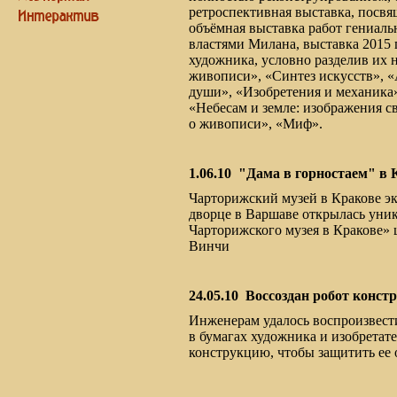
ретроспективная выставка, посвя
объёмная выставка работ гениаль
властями Милана, выставка 2015 
художника, условно разделив их н
живописи», «Синтез искусств», 
души», «Изобретения и механика»
«Небесам и земле: изображения с
о живописи», «Миф».
1.06.10
"Дама в горностаем" в 
Чарторижский музей в Кракове эк
дворце в Варшаве открылась уни
Чарторижского музея в Кракове» 
Винчи
24.05.10
Воссоздан робот конст
Инженерам удалось воспроизвест
в бумагах художника и изобрета
конструкцию, чтобы защитить ее 