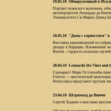
19.05.10
Обнаруженный в Итали
Портрет пожилого мужчины, обн
автопортретом Леонардо да Винчи
Университета Св.Марии Дэвид Б
18.05.10
"Дама с горностаем" в
Выставка произведений из собра
дворце в Варшаве. Изюминкой экс
Винчи - гордость польских музей
28.04.10
Leonardo Da Vinci and th
Сценарист Марк Гуггенхейм принял
Forever — мистической авантюры 
Ренессанса предстанет крутым эк
23.04.10
Штрихкод да Винчи
Сергей Ходнев о выставке рисунк
Обычный посетитель любой знаме