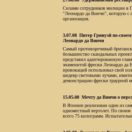
Силами сотрудников милиции в Г
"Леонардо да Винчи", которую с 
организация.
3.07.08
Питер Гринуэй по-своем
Леонардо да Винчи
Самый противоречивый британски
большинство скандальных проекто
представил адаптированную глав
знаменитой фрески Леонардо да 
провокаций использовал свой из
шедевр световыми лучами, имит
демонстрацию фрески траурной м
15.05.08
Мечту да Винчи о перс
В Японии реализован один из сам
одноместный вертолет. По своим 
всего 75 килограмм. Испытательн