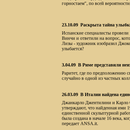
горностаем", по всей вероятност
23.10.09
Раскрыта тайна улыб
Испанские специалисты провели 
Винчи и ответили на вопрос, кот
Лизы - художник изобразил Джоко
улыбается?
3.04.09
В Риме представили неи
Раритет, где по предположению 
случайно в одной из частных кол
26.03.09
В Италии найдена един
Джанкарло Джентилини и Карло 
утверждают, что найденная ими 19
единственной скульптурной рабо
была создана в начале 16 века, к
передает ANSA.it.