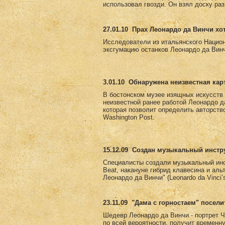
использовал гвозди. Он взял доску раз
27.01.10
Прах Леонардо да Винчи хо
Исследователи из итальянского Национ
эксгумацию останков Леонардо да Винч
3.01.10
Обнаружена неизвестная кар
В бостонском музее изящных искусств е
неизвестной ранее работой Леонардо д
которая позволит определить авторств
Washington Post.
15.12.09
Создан музыкальный инстру
Специалисты создали музыкальный инс
Beat, накануне гибрид клавесина и ал
Леонардо да Винчи" (Leonardo da Vinci
23.11.09
"Дама с горностаем" посели
Шедевр Леонардо да Винчи - портрет Ч
по всей вероятности, получит временн