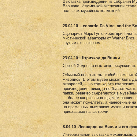
Выставка произведений из собрания Му
Варшаве. Изюминкой экспозиции стала 
польских музейных коллекций.
28.04.10
Leonardo Da Vinci and the So
Сценарист Марк Гуггенхейм принялся за 
мистической авантюры от Warner Bros.
крутым экшн-героем.
23.04.10
Штрихкод да Винчи
Сергей Ходнев о выставке рисунков ит
Обычный посетитель любой знаменитой 
живопись. В этом музее может быть да
акварелей,— но только эта коллекция,
произведения, никогда не бывает част
папки, ревниво сберегаются в музейны
— более капризная вещь, чем расписны
она может пожелтеть, а нанесенные на
на временных выставках музеи и пока
приехавшие на гастроли.
8.04.10
Леонардо да Винчи и его фа
Интерактивная выставка механизмов, с