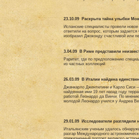
23.10.09
Раскрыта тайна улыбки Мо
Испанские специалисты провели новое
ответили на вопрос, которым задается
изобразил Джоконду счастливой или пе
3.04.09
В Риме представили неизвес
Раритет, где по предположению специа
из частных коллекций
26.03.09
В Италии найдена единстве
Джанкарло Джентилини и Карло Сиси —
найденная ими 19 лет назад году терр
работой Леонардо да Винчи. По мнению 
молодой Леонардо учился у Андреа Вер
29.01.09
Исследователи разглядели 
Итальянским ученым удалось обнаружи
разгар Международного астрономическ
прижизненный портрет великого астро