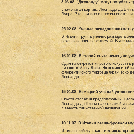
8.03.08
"Джоконду" могут погубить 
Знаменитая картина Леонардо да Винч
Лувра. Это связано с плохим состояни
25.02.08
Учёные разгадали шахматну
В Италии группа учёных разгадала оче
веков казалась нерешаемой. Выяснилос
16.01.08
В старой книге немецкие у
Один из секретов мирового искусства 
личности Моны Лизы. На знаменитой к
флорентийского торговца Франческо де
Леонардо.
15.01.08
Немецкий ученый установи
Спустя столетия предположений и дога
Леонардо да Винчи на его самой извес
личность таинственной незнакомки.
10.11.07
В Италии расшифровали му
Итальянский музыкант и компьютерный