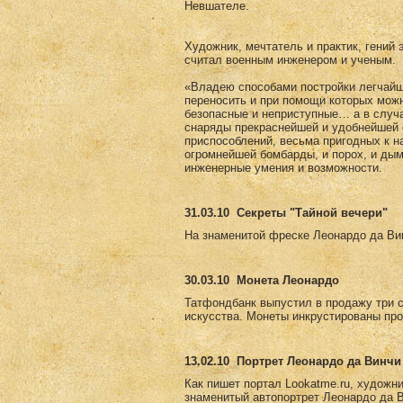
Невшателе.
Художник, мечтатель и практик, гений 
считал военным инженером и ученым.
«Владею способами постройки легчайши
переносить и при помощи которых мож
безопасные и неприступные… а в случ
снаряды прекраснейшей и удобнейшей 
приспособлений, весьма пригодных к н
огромнейшей бомбарды, и порох, и дым
инженерные умения и возможности.
31.03.10
Секреты "Тайной вечери"
На знаменитой фреске Леонардо да Вин
30.03.10
Монета Леонардо
Татфондбанк выпустил в продажу три 
искусства. Монеты инкрустированы пр
13.02.10
Портрет Леонардо да Винчи 
Как пишет портал Lookatme.ru, художни
знаменитый автопортрет Леонардо да Ви