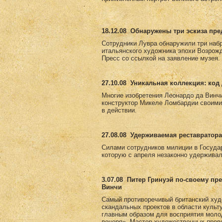
18.12.08
Обнаружены три эскиза пр
Сотрудники Лувра обнаружили три набр
итальянского художника эпохи Возрожд
Пресс со ссылкой на заявление музея.
27.10.08
Уникальная коллекция: код 
Многие изобретения Леонардо да Винчи
конструктор Микеле Ломбардии своими
в действии.
27.08.08
Удерживаемая реставратора
Силами сотрудников милиции в Госуда
которую с апреля незаконно удерживал
3.07.08
Питер Гринуэй по-своему пр
Винчи
Самый противоречивый британский худ
скандальных проектов в области культ
главным образом для восприятия моло
вечеря». Мастер художественных пров