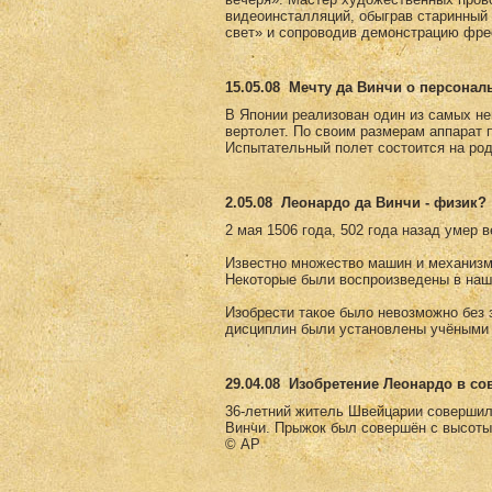
видеоинсталляций, обыграв старинны
свет» и сопроводив демонстрацию фре
15.05.08
Мечту да Винчи о персонал
В Японии реализован один из самых не
вертолет. По своим размерам аппарат 
Испытательный полет состоится на род
2.05.08
Леонардо да Винчи - физик?
2 мая 1506 года, 502 года назад умер 
Известно множество машин и механизм
Некоторые были воспроизведены в наш
Изобрести такое было невозможно без з
дисциплин были установлены учёными 
29.04.08
Изобретение Леонардо в с
36-летний житель Швейцарии совершил
Винчи. Прыжок был совершён с высоты
© AP