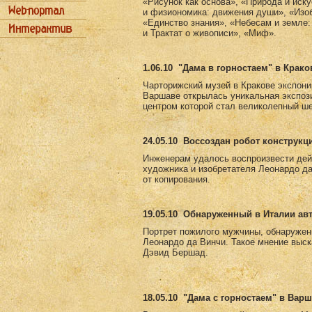
«Рисунок как основа», «Природа и иск
и физиономика: движения души», «Изоб
«Единство знания», «Небесам и земле:
и Трактат о живописи», «Миф».
1.06.10
"Дама в горностаем" в Крако
Чарторижский музей в Кракове экспони
Варшаве открылась уникальная экспоз
центром которой стал великолепный ш
24.05.10
Воссоздан робот конструкц
Инженерам удалось воспроизвести дей
художника и изобретателя Леонардо д
от копирования.
19.05.10
Обнаруженный в Италии авт
Портрет пожилого мужчины, обнаружен
Леонардо да Винчи. Такое мнение выск
Дэвид Бершад.
18.05.10
"Дама с горностаем" в Вар