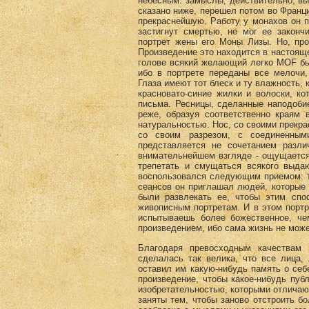
небесным: замыслы, действительно, вы
сказано ниже, перешел потом во Франц
прекраснейшую. Работу у монахов он п
застигнут смертью, не мог ее законч
портрет жены его Моны Лизы. Но, про
Произведение это находится в настояще
голове всякий желающий легко MOF бы 
ибо в портрете переданы все мелочи,
Глаза имеют тот блеск и ту влажность, 
красновато-синие жилки и волоски, к
письма. Ресницы, сделанные наподобие 
реже, образуя соответственно краям
натуральностью. Нос, со своими прекра
со своим разрезом, с соединенным
представляется не сочетанием разл
внимательнейшем взгляде - ощущается 
трепетать и смущаться всякого выда
воспользовался следующим приемом: т
сеансов он приглашал людей, которые
были развлекать ее, чтобы этим спо
живописным портретам. И в этом портре
испытываешь более божественное, че
произведением, ибо сама жизнь не може
Благодаря превосходным качествам 
сделалась так велика, что все лица,
оставил им какую-нибудь память о себ
произведение, чтобы какое-нибудь пуб
изобретательностью, которыми отличаю
заняты тем, чтобы заново отстроить б