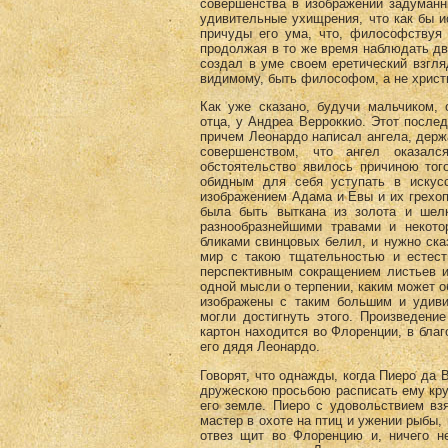
совершенства в изображении задуманн
удивительные ухищрения, что как бы и
причуды его ума, что, философствуя 
продолжая в то же время наблюдать дви
создал в уме своем еретический взгляд
видимому, быть философом, а не христ
Как уже сказано, будучи мальчиком, 
отца, у Андреа Верроккио. Этот послед
причем Леонардо написал ангела, держ
совершенством, что ангел оказал
обстоятельство явилось причиною тог
обидным для себя уступать в искусс
изображением Адама и Евы и их грехоп
была быть выткана из золота и шелк
разнообразнейшими травами и некот
бликами свинцовых белил, и нужно сказ
мир с такою тщательностью и естест
перспективным сокращением листьев и
одной мысли о терпении, каким может о
изображены с таким большим и удиви
могли достигнуть этого. Произведени
картон находится во Флоренции, в бла
его дядя Леонардо.
Говорят, что однажды, когда Пиеро да 
дружескою просьбою расписать ему круг
его земле. Пиеро с удовольствием вз
мастер в охоте на птиц и ужении рыбы,
отвез щит во Флоренцию и, ничего не