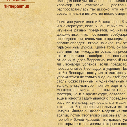
обращал свой ум, он легко справлялся 
характер его отличались царстве
распространилась так широко, что не 
возвеличился в потомстве после смерти
Поистине удивителен и божественен был
и в литературе, если бы он не был так 
изучение разных предметов, но, нача
арифметике, что, постоянно возбужд
преподавателя, очень часто приводил е
вполне овладеть игрою на лире, как э
гармоничным духом. Кроме того, он бо
занятиям, он никогда не оставлял рисо
это и принимая в соображение возвыше
отнес их Андреа Верроккио, который бы
ли Леонардо успехов, если предастс
первых опытов Леонардо, и укрепил Пие
чтобы Леонардо поступил в мастерску
упражняться не только в одной этой пр
столь божественным и удивительным 
только в скульптуре, причем еще в 
множестве отливались потом из гипса
мастера, но и в архитектуре, создава
еще в юности задумывался о проведени
рисунки мельниц, сукновальных машин
хотел, чтобы профессиональным его з
натуры. Иногда он делал модели из гли
тряпки, потом терпеливо срисовывал их
черной и белой краской, что давало 
некоторые его оригиналы, которые я сох