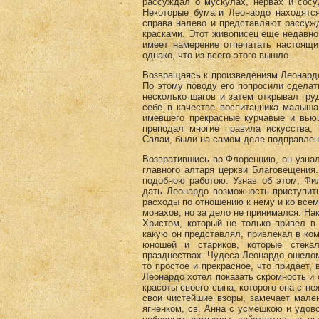
рассуждал о мускулах, нервах и сосу
Некоторые бумаги Леонардо находятся
справа налево и представляют рассужд
красками. Этот живописец еще недавно
имеет намерение отпечатать настоящи
однако, что из всего этого вышло.
Возвращаясь к произведениям Леонардо
По этому поводу его попросили сделать
несколько шагов и затем открывал гру
себе в качестве воспитанника малыша
имевшего прекрасные курчавые и вью
преподал многие правила искусства,
Салаи, были на самом деле подправлен
Возвратившись во Флоренцию, он узнал
главного алтаря церкви Благовещения.
подобною работою. Узнав об этом, Фил
дать Леонардо возможность приступит
расходы по отношению к нему и ко все
монахов, но за дело не принимался. На
Христом, который не только привел в 
какую он представлял, привлекал в ком
юношей и стариков, которые стека
празднествах. Чудеса Леонардо ошелом
то простое и прекрасное, что придает,
Леонардо хотел показать скромность и 
красоты своего сына, которого она с не
свои чистейшие взоры, замечает мален
ягненком, св. Анна с усмешкою и удов