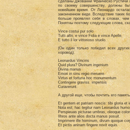
сделаны Джованни Франческо Рустичи п
по своему совершенству, должны бы
новейшее время. От Леонардо осталас
законченном виде. Вследствие таких бо
больше проявлял себя в словах, чем 
Понятны поэтому следующие слова, ска
Vince costui pur solo
Tutti altri, e vince Fidia e vince Apelle,
E tutto il lor vittorioso stuolo.
(Он один только победил всех други
хоровод).
Leonardus Vincins
Quid plura? Divinum ingenium
Divina manus
Emori in sinu regio meruere.
Virtus et fortuna hoc monumentum
Contingere graviss. impensis
Curaverunt.
А другой еще, чтобы почтить его память
Et gentem et patriam noscis: tibi gloria et 
Nota est; hac tegitur nam Leonardus humo
Perspieuas picturae umbras, oleoque colo
Ilhros ante alios docta manus posuit.
Imprimere ille hominum, divum quoque corp
Et pictis aninam fingere novit equis.