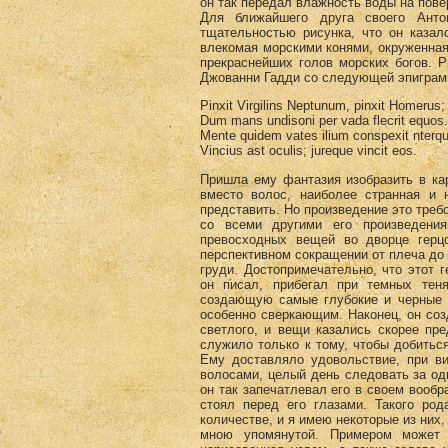
он так передал влажность воды на пове
Для ближайшего друга своего Ант
тщательностью рисунка, что он казал
влекомая морскими конями, окруженная
прекраснейших голов морских богов. 
Джованни Гадди со следующей эпиграм
Pinxit Virgilins Neptunum, pinxit Homerus;
Dum mans undisoni per vada flecrit equos.
Mente quidem vates ilium conspexit nterqu
Vincius ast oculis; jureque vincit eos.
Пришла ему фантазия изобразить в ка
вместо волос, наиболее странная и 
представить. Но произведение это треб
со всеми другими его произведения
превосходных вещей во дворце герцо
перспективном сокращении от плеча до 
груди. Достопримечательно, что этот
он писал, прибегал при темных тен
создающую самые глубокие и черные т
особенно сверкающим. Наконец, он созд
светлого, и вещи казались скорее пр
служило только к тому, чтобы добитьс
Ему доставляло удовольствие, при в
волосами, целый день следовать за од
он так запечатлевал его в своем вообр
стоял перед его глазами. Такого ро
количестве, и я имею некоторые из них,
мною упомянутой. Примером может 