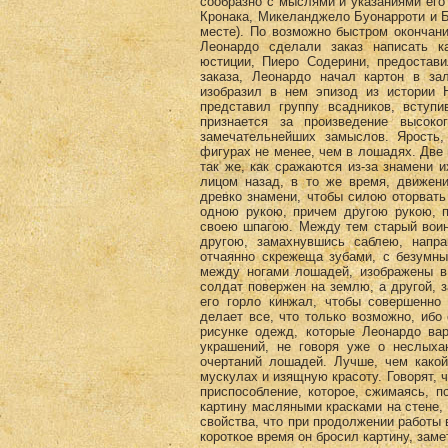
сообразно с мыслями и указаниями его
Кронака, Микеланджело Буонарроти и Б
месте). По возможно быстром окончан
Леонардо сделали заказ написать к
юстиции, Пиеро Содерини, предостав
заказа, Леонардо начал картон в за
изобразил в нем эпизод из истории Н
представил группу всадников, вступ
признается за произведение высоко
замечательнейших замыслов. Ярость,
фигурах не менее, чем в лошадях. Две
так же, как сражаются из-за знамени 
лицом назад, в то же время, движен
древко знамени, чтобы силою оторвать
одною рукою, причем другою рукою, п
своею шпагою. Между тем старый воин 
другою, замахнувшись саблею, напра
отчаянно скрежеща зубами, с безумны
между ногами лошадей, изображены в
солдат повержен на землю, а другой, з
его горло кинжал, чтобы совершенно 
делает все, что только возможно, ибо
рисунке одежд, которые Леонардо ва
украшений, не говоря уже о неслыха
очертаний лошадей. Лучше, чем како
мускулах и изящную красоту. Говорят, 
приспособление, которое, сжимаясь, п
картину масляными красками на стене, 
свойства, что при продолжении работы 
короткое время он бросил картину, заме