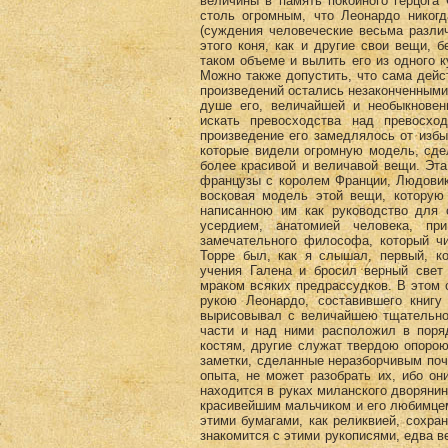
величины в память покойного герцога 
столь огромным, что Леонардо никог
(суждения человеческие весьма разли
этого коня, как и другие свои вещи, 
таком объеме и вылить его из одного 
Можно также допустить, что сама дейст
произведений остались незаконченными.
душе его, величайшей и необыкновен
искать превосходства над превосхо
произведение его замедлялось от избы
которые видели огромную модель, сде
более красивой и величавой вещи. Эт
французы с королем Франции, Людовико
восковая модель этой вещи, которую
написанною им как руководство для 
усердием, анатомией человека, п
замечательного философа, который чи
Торре был, как я слышал, первый, к
учения Галена и бросил верный свет
мраком всяких предрассудков. В этом 
рукою Леонардо, составившего книгу
вырисовывал с величайшею тщательно
части и над ними расположил в поря
костям, другие служат твердою опорою
заметки, сделанные неразборчивым поче
опыта, не может разобрать их, ибо он
находится в руках миланского дворяни
красивейшим мальчиком и его любимцем
этими бумагами, как реликвией, сохран
знакомится с этими рукописями, едва в