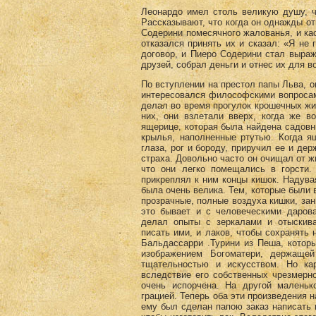
Леонардо имел столь великую душу, ч
Рассказывают, что когда он однажды от
Содерини помесячного жалованья, и кас
отказался принять их и сказал: «Я не 
договор, и Пиеро Содерини стал выраж
друзей, собрал деньги и отнес их для в
По вступлении на престол папы Льва, о
интересовался философскими вопросами
делал во время прогулок крошечных жи
них, они взлетали вверх, когда же в
ящерице, которая была найдена садовн
крылья, наполненные ртутью. Когда я
глаза, рог и бороду, приручил ее и дер
страха. Довольно часто он очищал от жи
что они легко помещались в горсти.
прикреплял к ним концы кишок. Надува
была очень велика. Тем, которые были в
прозрачные, полные воздуха кишки, за
это бывает и с человеческими даров
делал опыты с зеркалами и отыскив
писать ими, и лаков, чтобы сохранять
Бальдассарри .Турини из Пеша, котор
изображением Богоматери, держащей
тщательностью и искусством. Но кар
вследствие его собственных чрезмерн
очень испорчена. На другой маленьк
грацией. Теперь оба эти произведения 
ему был сделан папою заказ написать к