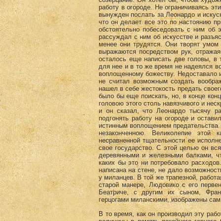
работу в огороде. Не ограничиваясь эти
вынужден послать за Леонардо и искусн
что он делает все это по настоянию пр
обстоятельно побеседовать с ним об э
рассуждал с ним об искусстве и разъя
менее они трудятся. Они творят умом
выражаются посредством рук, отражаяс
осталось еще написать две головы, в 
для нее и в то же время не надеялся 
воплощенному божеству. Недоставало и 
не считал возможным создать воображ
нашел в себе жестокость предать своег
было бы еще поискать, но, в конце конц
головою этого столь навязчивого и нес
и он сказал, что Леонардо тысячу р
подгонять работу на огороде и остави
истинным воплощением предательства и 
незаконченною. Великолепие этой 
несравненной тщательности ее исполне
свое государство. С этой целью он вся
деревянными и железными балками, чт
каких бы это ни потребовало расходов.
написана на стене, не дало возможност
у миланцев. В той же трапезной, работа
старой манере, Людовико с его перве
Беатриче, с другим их сыном, Фран
герцогами миланскими, изображены са
В то время, как он производил эту раб