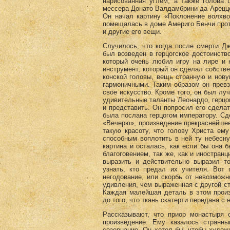
нарисованная углем, а также голова 
мессера Донато Валдамбрини да Ареццо
Он начал картину «Поклонение волхвов
помещалась в доме Америго Бенчи проти
и другие его вещи.
Случилось, что когда после смерти Дж
был возведен в герцогское достоинств
который очень любил игру на лире и 
инструмент, который он сделал собств
конской головы, вещь странную и нову
гармоничными. Таким образом он превз
свое искусство. Кроме того, он был лу
удивительные таланты Леонардо, герцог
и представить. Он попросил его сделат
была послана герцогом императору. Сде
«Вечерю», произведение прекраснейшее
такую красоту, что голову Христа ему
способным воплотить в ней ту небесну
картина и осталась, как если бы она 
благоговением, так же, как и иностран
выразить и действительно выразил т
узнать, кто предал их учителя. Вот
негодование, или скорбь от невозмож
удивления, чем выраженная с другой ст
Каждая малейшая деталь в этом прои
до того, что ткань скатерти передана 
Рассказывают, что приор монастыря о
произведение. Ему казалось странн
созерцание. Он хотел бы, чтобы художн