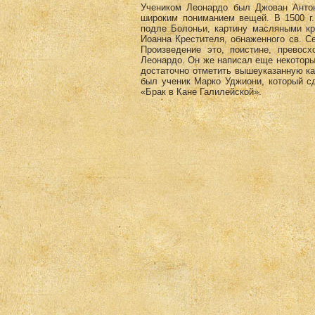
Учеником Леонардо был Джован Анто
широким пониманием вещей. В 1500 г
подле Болоньи, картину масляными кр
Иоанна Крестителя, обнаженного св. Се
Произведение это, поистине, превос
Леонардо. Он же написал еще некоторые
достаточно отметить вышеуказанную кар
был ученик Марко Уджиони, который сд
«Брак в Кане Галилейской».