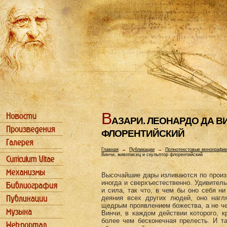
В
АЗАРИ. ЛЕОHАРДО ДА В
ФЛОРЕHТИЙСКИЙ
Главная
→
Публикации
→
Полнотекстовые монографи
Винчи, живописец и скульптор флорентийский
Высочайшие дары изливаются по произв
иногда и сверхъестественно. Удивител
и сила, так что, в чем бы оно себя н
деяния всех других людей, оно нагля
щедрым проявлением божества, а не че
Винчи, в каждом действии которого, к
более чем бесконечная прелесть. И т