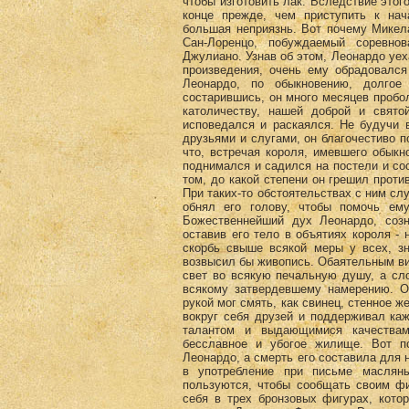
чтобы изготовить лак. Вследствие этого
конце прежде, чем приступить к на
большая неприязнь. Вот почему Микел
Сан-Лоренцо, побуждаемый соревнов
Джулиано. Узнав об этом, Леонардо уех
произведения, очень ему обрадовался
Леонардо, по обыкновению, долгое
состарившись, он много месяцев пробо
католичеству, нашей доброй и свято
исповедался и раскаялся. Не будучи 
друзьями и слугами, он благочестиво п
что, встречая короля, имевшего обыкн
поднимался и садился на постели и со
том, до какой степени он грешил против
При таких-то обстоятельствах с ним сл
обнял его голову, чтобы помочь ему
Божественнейший дух Леонардо, созн
оставив его тело в объятиях короля -
скорбь свыше всякой меры у всех, зн
возвысил бы живопись. Обаятельным ви
свет во всякую печальную душу, а сл
всякому затвердевшему намерению. 
рукой мог смять, как свинец, стенное 
вокруг себя друзей и поддерживал каж
талантом и выдающимися качествам
бесславное и убогое жилище. Вот 
Леонардо, a смерть его составила для 
в употребление при письме маслян
пользуются, чтобы сообщать своим фи
себя в трех бронзовых фигурах, кото