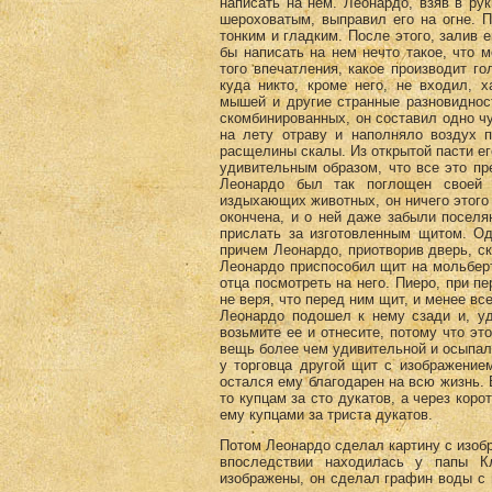
написать на нем. Леонардо, взяв в ру
шероховатым, выправил его на огне. П
тонким и гладким. После этого, залив 
бы написать на нем нечто такое, что 
того впечатления, какое производит г
куда никто, кроме него, не входил, х
мышей и другие странные разновиднос
скомбинированных, он составил одно ч
на лету отраву и наполняло воздух 
расщелины скалы. Из открытой пасти его
удивительным образом, что все это п
Леонардо был так поглощен своей р
издыхающих животных, он ничего этого 
окончена, и о ней даже забыли поселя
прислать за изготовленным щитом. О
причем Леонардо, приотворив дверь, ск
Леонардо приспособил щит на мольберте
отца посмотреть на него. Пиеро, при п
не веря, что перед ним щит, и менее вс
Леонардо подошел к нему сзади и, уд
возьмите ее и отнесите, потому что эт
вещь более чем удивительной и осыпал
у торговца другой щит с изображением
остался ему благодарен на всю жизнь. 
то купцам за сто дукатов, а через кор
ему купцами за триста дукатов.
Потом Леонардо сделал картину с изоб
впоследствии находилась у папы К
изображены, он сделал графин воды с ц