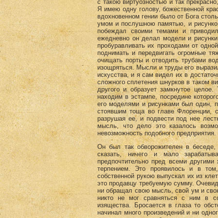
с такою виртуозностью и так прекрасно
Я имею одну голову, божественной кра
вдохновенном гении было от Бога столь
умом и послушною памятью, и рисунком
побеждал своими темами и приводи
ежедневно он делал модели и рисунки
пробуравливать их проходами от одной
поднимать и передвигать огромные тяж
очищать порты и отводить трубами вод
изощряться. Мысли и труды его вырази
искусства, и я сам видел их в достато
сложного сплетения шнурков в таком ви
другого и образует замкнутое целое.
находим в эстампе, посредине которог
его моделями и рисунками был один, 
стоявшим тоща во главе Флоренции, с
разрушая ее, и подвести под нее лес
мысль, что дело это казалось возмо
невозможность подобного предприятия.
Он был так обворожителен в беседе,
сказать, ничего и мало зарабаты
предпочтительно пред всеми другими
терпением. Это проявилось и в том,
собственной рукою выпускал их из клет
это продавцу требуемую сумму. Очевидн
ни обращал свою мысль, свой ум и свою
никто не мог сравняться с ним в со
изящества. Бросается в глаза то обс
начинал много произведений и ни одног