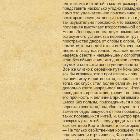
плотниками и отлитой в малом размере 
представить насколько угодно громадно
само это увлекательное приключение, к
некоторые несущественные качества и 
так изумительно пре­красно, что важнос
последняя выступает второсте­пенной с
Но вот Леонардо велел двум помощника
остроумного устройства перевести груз 
пространство двора от опоры к опоре. 
самостоятельно двигаться собственным
ляемого глазу настолько плавным движ
надеясь свести к наименьшему сопроти
ясно без объясне­ния, что два или нес
втулок и соответственно увеличивается
Все же близко к середине пути Конь зас
как бы играючи, стал протягивать лапу
оставив игру и притворство, зверь взя
тогда как спуск стал более отлогим, не
довольно круто напра­вился вверх. Что
преодолеть препятствие трения, но по­
его прочность и величина прилагаемого
шихся без пользы, присоединиться к ра
веревка трепетала, подобно струне, от
заметил отделившуюся от нее порвавшу
та­ких порвавшихся нитей, и, быстро вр
раскрыть рта, чтобы предупредить оста
камнем двор Корте Веккио, и некоторые 
— Не только свойственная хорошему ма
поднимаясь и отряхиваясь, Франкино Га
польза от сочетания с практикой бывает