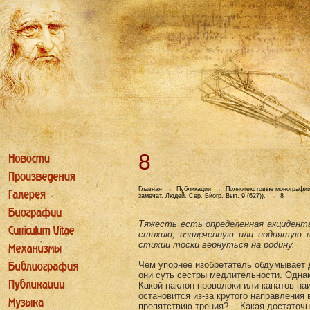
8
Главная
→
Публикации
→
Полнотекстовые монографи
замечат. Людей. Сер. Биогр. Вып. 9 (627)).
→
8
Тяжесть есть определенная акцидента
стихию, из­влеченную или поднятую 
стихии тоски вернуться на родину.
Чем упорнее изобретатель обдумывает 
они суть сестры медлительности. Однак
Какой наклон проволоки или канатов н
остановится из-за крутого направления
препятствию трения?— Какая достаточн