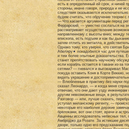
есть в определенный ей срок, и ничей 
стороны, иначе говоря, природа и ее ис
следствия оказываются исключительно 
будем счи­тать, что обручение теории с
— Что касается аргументации перед рег
Феррарский, — уместно сослаться на з
рассматривает осуществление возможно
направленному с высоты вниз; между те
епископа, есть подъем и как бы дыхани
затем отлить из металла, в действител
Однако тому, кто уверен, что святая Бр
Абе­ляру
понадобился час для путешес
и тем более опытные доказательства. Е
станет препятство­вать научному обсуж
если корабль остается в гавани из-за то
сетями? — гневался и выговаривал Маст
покуда оставить Коня в Корте Веккио, н
ви­деть украшение и достопримечательн
— Влюбленные в практику без науки по
сказал Леонардо, — и когда меня спраш
отвечаю, что они дают узду инженерам 
другим невозможные вещи, в результат
Разговор — или, лучше сказать, перебр
уступал ми­ланскому регенту, — происхо
некоторые его наиболее дерзкие замеча
брелоками, вот они стоят, врачи и астр
Авценны исследователь небесных тел, 
Амброджо да Розате. За истекшее деся
дворе, только одно его предсказание п