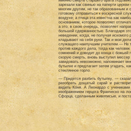
именно смерть старшего брата Лодовико
зарезали как свинью на папер­ти церкви 
многим другим, не так образованным и 
готовому отправиться к воскресной служ
воздухе; а птица эта известна как наи
основанием, которое позво­ляет отличат
а это, в свою очередь, позволяет напр
большой сдержанностью. Благодаря это
неведении, когда, не получая искомого 
кладывают на себя руки. Так и мои дел
служа­щего наилучшим учителем.— Не т
против каждого дела, тогда как челове
сомнений и доводит до конца с божьей 
скорую смерть, вновь выступил мессер
завидовать невозможно, напоминает мн
бутылке и предла­гает затем угадать, ка
стеклянное горло.
— Придется разбить бутылку, — сказал
разо­брать дощатый сарай и раствор
видеть Коня. А Лео­нардо с учениками
изображением герцога Франческо на л
Сфорца, сделанным живописью, и поста