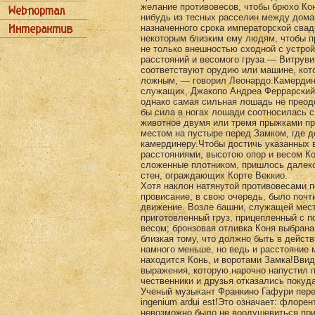
жела­ние противовесов, чтобы брюхо Кон
ни­будь из тесных расселин между дома
назначенного срока импе­раторской сва
некоторым близким ему людям, чтобы п
не только внешностью сходной с устро
расстояний и весомого груза.— Витруви
соответствуют орудию или машине, кото
ложным, — говорил Леонардо.Камердине
служащих, Джакопо Андреа Феррарский, 
однако самая сильная лошадь не преод
бы сила в ногах лошади соотносилась с 
животное двумя или тремя прыжками пр
местом на пу­стыре перед Замком, где 
камердинеру.Чтобы достичь указанных
расстояниями, вы­сотою опор и весом Ко
сложенные плотником, пришлось далеко
стен, ограждающих Корте Веккио.
Хотя наклон натянутой противовесами п
провисание, в свою очередь, было почт
движение. Возле башни, служащей мест
приготовленный груз, прицепленный с п
ве­сом; бронзовая отливка Коня выбран
близкая тому, что должно быть в действ
намного меньше, но ведь и расстояние 
находится Конь, и воротами Замка!Ввид
выражения, которую нарочно напустил п
чественники и друзья отказались покуда
Ученый музыкант Франкино Гафури переш
ingenium ardui est!Это означает: флор
невозможно было не вооду­шевиться пр