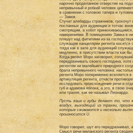
нарочно проделанное отверстие на подо
непривычный и робкий человек цепенеет
в сравнении с головою тапира и тулов
— Замок.
Стучат алебарды стражников, грохочут 
послан­ных для аудиенции и тотчас вно
смотрящим, а хобот принюхивающимся, 
намерениями. В помещениях Замка в ни
пляшут над фитилями из-за господству
служащие канцелярии регента носятся
тогда как в зале для аудиенций служащи
медленно, в при­сутствии власти как бы
Когда регент Моро заговорил, согнувший
передразнивать сво­его господина, хотя
регентом ни малейшего при­родного сход
брала непривычного человека: настольк
регента Моро попеременно вселяется в 
артикуляция регента, отчасти противоре
исследовать происхождение речи и отде
губ и адамова яблока; а это, в свою оч
или трахее, как ее называл Леонардо.
Пусть язык и губы делают то, что 
воздух, выходя­щий из трахеи, произ
которые сжимаются и несколь­ко выпя
произносится U.
Моро говорил, шут его передразнивал, 
Смысл речи миланского регента сводилс