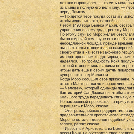
лет как выращивает, — то есть модель 
из глины в полную его величину, — пере
перед Замком.
— Придется тебе покуда оставить испо
чтобы исполнить это, важнейшее.
Летом 1493 года Бьянка Мария, сестра 
управле­ния своему дяде, регенту Моро
По этому случаю Моро желал безотлага
бы на широчайшем кру­пе его и не было 
неоседланной лошади, прежде времени 
вызовет толки относительно намерений р
своего от­ца в качестве законного герцо
императора своим кон­дотьером, а римс
надеялся, что громадность Ко­ня послу
которой становились шаткими по мере то
чтобы дать еще и своим детям поцарств
суверени­тет над Миланом.
Когда Моро сообщил свое приказание, г
ответа Мастера, нагло и невежливо вст
— Человеку, который однажды предлага
бап­тистерий Сан-Джованни, чтобы зате
большого труда передвинуть глиняную м
Не намеренный пререкаться в присутств
обращаясь к Моро, сказал:
— Это громаднейшее предприятие, а име
предваритель­ного кропотливого исследо
Моро не остался доволен подобной укл
голосу, регент сказал:
— Известный Аристотель из Болоньи, к
весом Коня, не обставлял свое предпри