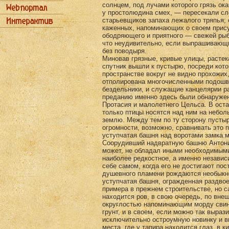
солнцем, под луча­ми которого грязь о
у простолюдина смех, — пере­секали сл
старьевщиков запаха лежалого тряпья; 
каженных, напоминающих о своем присут
обод­ряющего и приятного — свежей рыб
что неуди­вительно, если выпрашивающи
без поводыря.
Миновав грязные, кривые улицы, растек
спут­ник вышли к пустырю, посреди кото
пространстве вокруг не видно прохожих
отполирована многочисленными по­дошв
бездельники, и служащие канцелярии р
преданию именно здесь были обнаружены
Протасия и малолетнего Цельса. В оста
только птицы но­сятся над ним на небо
землю. Между тем по ту сто­рону пустыря
огромности, возможно, сравнивать это 
уступчатая башня над воротами замка м
Соорудивший надвратную башню Антонио
может, не обладал иными необходимыми
наиболее редкостное, а именно независ
себе самом, когда его не достигают пост
душевного пламени рождаются необыкно
уступчатая башня, огражденная раздво
приме­ра в прежнем строительстве, но
находится ров, в свою очередь, по вн
округлостью напоминаю­щим морду свинь
грунт, и в своем, если можно так вы­р
исключительно остроумную новинку и в
места, где у тапира находится глаз, в 