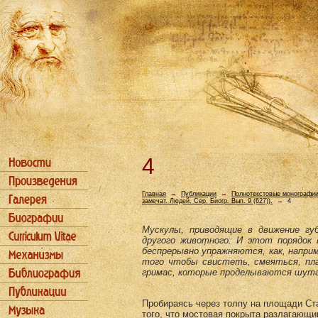
4
Главная
→
Публикации
→
Полнотекстовые монографи
замечат. Людей. Сер. Биогр. Вып. 9 (627)).
→
4
Мускулы, приводящие в движение губ
другого жи­вотного. И этот порядок
беспрерывно упражняются, как, наприме
того чтобы свистеть, смеяться, пла
гримас, которые проделываются шутам
Пробираясь через толпу на площади Ста
того, что мостовая покрыта разлагающи