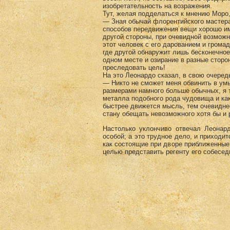
изобретательность на возражения.
Тут, желая подделаться к мнению Моро,
— Зная обычай флорентийского мастера
способов пере­движения вещи хорошо и
другой стороны, при оче­видной возмож
этот человек с его дарованием и грома
где другой обнаружит лишь бесконечное
одном месте и озирание в разные сторо
преследо­вать цель!
На это Леонардо сказал, в свою очеред
— Никто не сможет меня обвинить в ум
разме­рами намного больше обычных, я 
металла подоб­ного рода чудовища и ка
быстрее движется мысль, тем очевиднее 
стану обещать невозможного хотя бы и 
Настолько уклончиво отвечал Леонард
особой; а это трудное дело, и приходи
как состоящие при дворе приближенные,
целью представить регенту его собесед