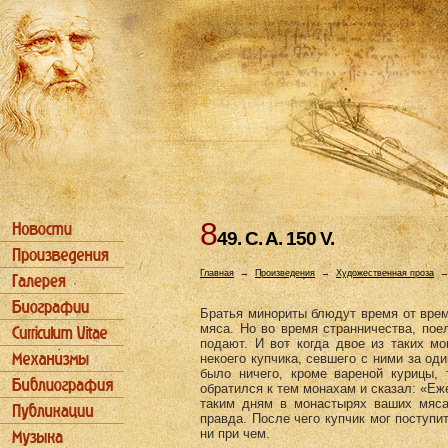
8
49. C. A. 150 V.
Главная
→
Произведения
→
Художественная проза
Братья минориты блюдут время от време
мяса. Но во время странниче­ства, пое
подают. И вот когда двое из таких м
некоего купчи­ка, севшего с ними за од
было ничего, кроме вареной курицы, 
обратился к тем монахам и сказал: «Еже
таким дням в монастырях ва­ших мяса
правда. После чего купчик мог поступи
ни при чем.