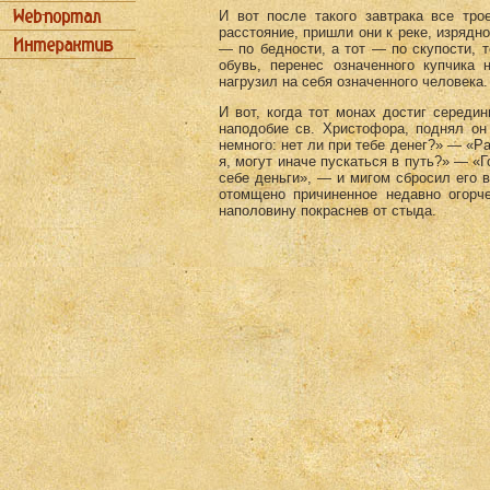
И вот после такого завтрака все трое
расстояние, пришли они к реке, изряд­н
— по бедности, а тот — по скупости, т
обувь, перенес оз­наченного купчика
нагрузил на себя означенного человека.
И вот, когда тот монах достиг середин
наподобие св. Христофора, поднял он 
немного: нет ли при тебе денег?» — «Ра
я, могут иначе пускаться в путь?» — «
себе деньги», — и мигом сбросил его в
отомщено причиненное не­давно огорч
наполовину покраснев от стыда.