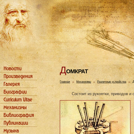
Д
ОМКРАТ
Главная
→
Механизмы
→
Различные устройства
→
Д
Состоит из рукоятки, приводов и 