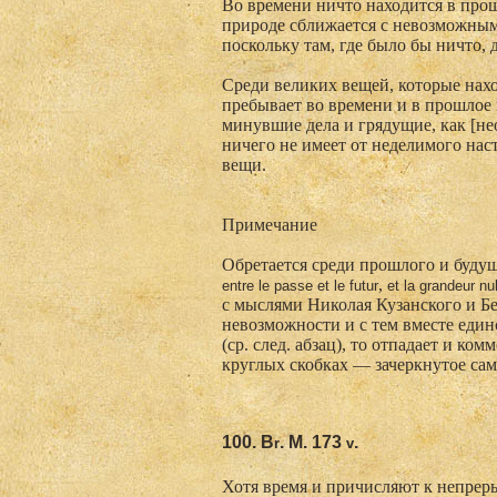
Во времени ничто находится в прош
природе сближается с невозможным,
поскольку там, где было бы ничто,
Среди великих вещей, которые нах
пребывает во времени и в прошлое 
минувшие дела и грядущие, как [не
ничего не имеет от неделимого нас
вещи.
Примечание
Обретается среди прошлого и будущ
,
entre
le
passe
et
le
futur
et
la
grandeur
nu
с мыслями Николая Кузанского и Бе
невозможности и с тем вместе един
(ср. след. абзац), то отпадает и к
круглых скобках — зачеркнутое са
100. В
. М. 173
.
r
v
Хотя время и причисляют к непрер