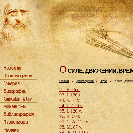
О
СИЛЕ, ДВИЖЕHИИ, ВРЕ
Главная
→
Произведения
→
Наука
→
О силе, движе
91. F. 26 r.
92. I. 130 r.
93. F. 51 v.
94. L. 120 v.
95. I. 120 v.
96. E. 60 r.
97. C. A. 119 v. b.
98. M. 87 v.
99.
r.
. 131 r.
В
М