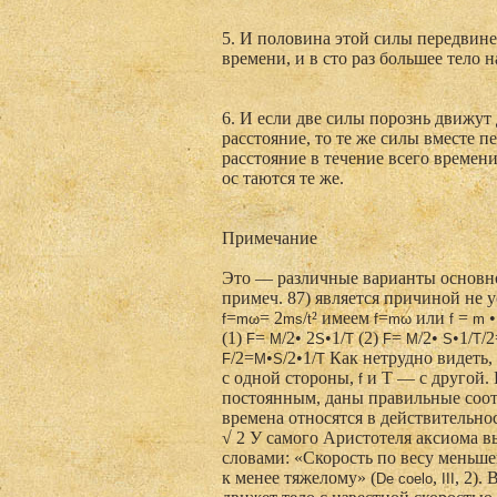
5. И половина этой силы передвинет
времени, и в сто раз большее тело н
6. И если две силы порознь движут
расстояние, то те же силы вместе п
расстояние в течение всего времен
ос таются те же.
Примечание
Это — различные варианты основной
примеч. 87) является причиной не у
=
= 2
/
² имеем
=
или
=
f
mω
ms
t
f
mω
f
m
(1)
=
/2• 2
•1/
(2)
=
/2•
•1/
/
F
M
S
T
F
M
S
T
/2=
•
/2•1/
Как нетрудно видеть,
F
M
S
T
с одной стороны,
и Т — с другой. 
f
постоянным, даны правильные соо
времена относятся в действительности
√ 2 У самого Аристотеля аксиома в
словами: «Скорость по весу меньшег
к менее тяжелому» (
,
, 2).
De
coelo
III