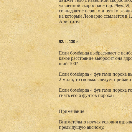
движет тело с известной скоростью,
удвоенной скоростью» (ср.
.
,
Phys
VI
совпадают с первым и пятым заклю
на который Леонардо ссылается в 1,1
Аристотеля.
92. I. 130 r.
Если бомбарда выбрасывает с наибо
какое расстояние выбросит она ядро
ший 100?
Если бомбарда 4 фунтами пороха в
2 мили, то сколько следует прибави
Если бомбарда 4 фунтами пороха гон
гнать его б фунтов пороха?
Примечание
Внимательно изучая условия взрыва
предыдущую аксиому.