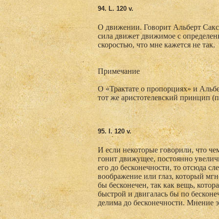
94. L
. 120 v.
О движении. Говорит Альберт Сакс
сила движет движимое с определенн
скоростью, что мне кажется не так.
Примечание
О «Трактате о пропорциях» и Альбе
тот же аристотелевский принцип (пр
95. I. 120 v.
И если некоторые говорили, что че
гонит движущее, постоянно увели
его до бесконечности, то отсюда сл
воображение или глаз, который мгн
бы бесконечен, так как вещь, котор
быстрой и двигалась бы по бесконе
делима до бесконечности. Мнение эт