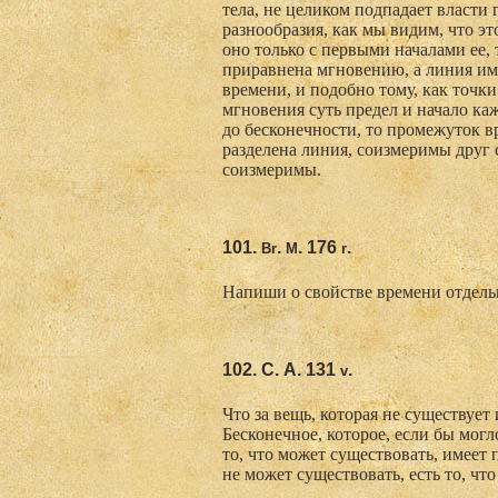
тела, не целиком подпадает власти 
разнообразия, как мы видим, что э
оно только с первыми началами ее, 
приравнена мгновению, а линия име
времени, и подобно тому, как точк
мгновения суть предел и начало ка
до бесконечности, то промежуток вр
разделена линия, соизмеримы друг с
соизмеримы.
101.
.
. 176
.
Br
M
r
Напиши о свойстве времени отдель
102. С. А. 131
.
v
Что за вещь, которая не существует
Бесконечное, которое, если бы могл
то, что может существовать, имеет 
не может существовать, есть то, что