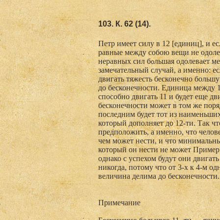
103. К. 62 (14).
Петр имеет силу в 12 [единиц], и ес
равные между собою вещи не одолев
неравных сил б
льшая одолевает ме
o
замечательный случай, а именно: есл
двигать тяжесть бесконечно большу
до бесконечности. Единица между 1
способно двигать 11 и будет еще двиг
бесконечности может в том же поряд
последним будет тот из наименьших г
который дополняет до 12-ти. Так чт
предположить, а именно, что челове
чем может нести, и что минимальный
который он нести не может Пример:
однако с успехом будут они двигать 
никогда, потому что от 3-х к 4-м о
величина делима до бесконечности.
Примечание