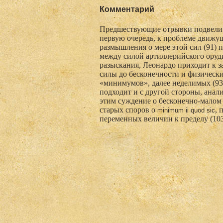
Комментарий
Предшествующие отрывки подвели 
первую очередь, к проблеме движу
размышления о мере этой сил (91)
между силой артиллерийского оруди
разыскания, Леонардо приходит к 
силы до бесконечности и физическ
«минимумов», далее неделимых (9
подходит и с другой стороны, анал
этим суждение о бесконечно-малом 
старых споров о
, 
minimum
ii
quod
sic
переменных величин к пределу (10