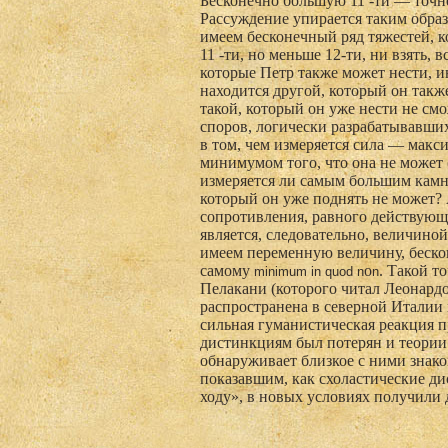
Бесконечно большую 11 -ти — точне
Рассуждение упирается таким образ
имеем бесконечный ряд тяжестей, к
11 -ти, но меньше 12-ти, ни взять,
которые Петр также может нести, и
находится другой, который он также
такой, который он уже нести не смо
споров, логически разрабатывавши
в том, чем измеряется сила — макси
минимумом того, что она не может 
измеряется ли самым большим камн
который он уже поднять не может?
сопротивления, равного действующ
является, следовательно, величиной
имеем переменную величину, бескон
самому
о
. Такой т
minimum
in
quod
n
n
Пелакани (которого читал Леонард
распространена в северной Италии
сильная гуманистическая реакция п
дистинкциям был потерян и теории
обнаруживает близкое с ними знак
показавшим, как схоластические ди
ходу», в новых условиях получили