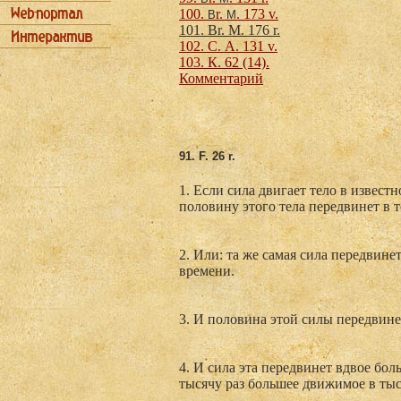
100.
r.
. 173 v.
В
М
101. Br. M. 176 r.
102. С. А. 131 v.
103. К. 62 (14).
Комментарий
91. F
. 26 r.
1. Если сила двигает тело в известн
половину этого тела передвинет в т
2. Или: та же самая сила передвине
времени.
3. И половина этой силы передвинет
4. И сила эта передвинет вдвое бол
тысячу раз большее движимое в тыся