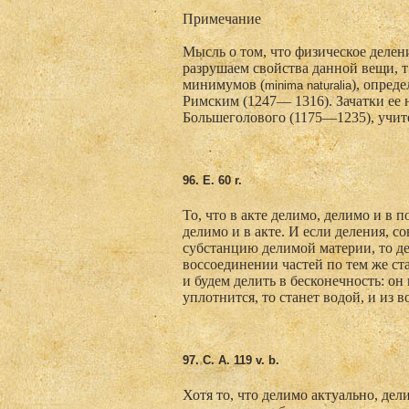
Примечание
Мысль о том, что физическое делен
разрушаем свойства данной вещи, т
минимумов (
), опред
minima
naturalia
Римским (1247— 1316). Зачатки ее 
Большеголового (1175—1235), учит
96. E. 60 r.
То, что в акте делимо, делимо и в п
делимо и в акте. И если деления, 
субстанцию делимой материи, то дел
воссоединении частей по тем же ст
и будем делить в бесконечность: он 
уплотнится, то станет водой, и из во
97. C
. A. 119 v. b.
Хотя то, что делимо актуально, де