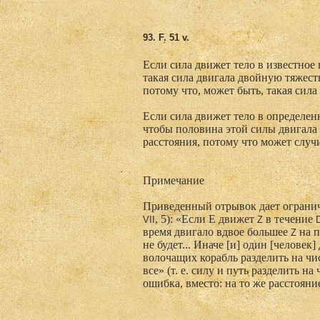
93. F
. 51 v.
Если сила движет тело в известное 
такая сила двигала двойную тяжесть
потому что, может быть, такая сила
Если сила движет тело в определенн
чтобы половина этой силы двигала 
расстояния, потому что может случи
Примечание
Приведенный отрывок дает огранич
, 5): «Если Е движет
в течение
VII
Z
время двигало вдвое большее
на п
Z
не будет... Иначе [и] один [человек
волочащих корабль разделить на чис
все» (т. е. силу и путь разделить н
ошибка, вместо: на то же расстояни