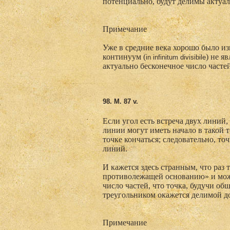
потенциально, будут делимы актуал
Примечание
Уже в средние века хорошо было из
континуум (
) не я
in
infinitum
divisibile
актуально бесконечное число частей
98. M
. 87 v.
Если угол есть встреча двух линий,
линии могут иметь начало в такой т
точке кончаться; следовательно, т
линий.
И кажется здесь странным, что раз 
противолежащей основанию» и можн
число частей, что точка, будучи об
треугольником окажется делимой д
Примечание