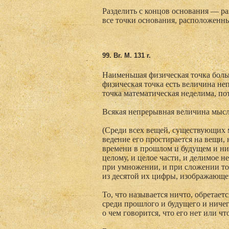
Разделить с концов основания — р
все точки основания, расположенн
99.
В
r.
М
. 131 r.
Наименьшая физическая точка больше
физическая точка есть величина не
точка математическая неделима, пот
Всякая непрерывная величина мысл
(Среди всех вещей, существующих м
ведение его простирается на вещи,
времени в прошлом и будущем и нич
целому, и целое части, и делимое не
при умножении, и при сложении тот
из десятой их цифры, изображающей
То, что называется ничто, обретает
среди прошлого и будущего и ничег
о чем говорится, что его нет или ч