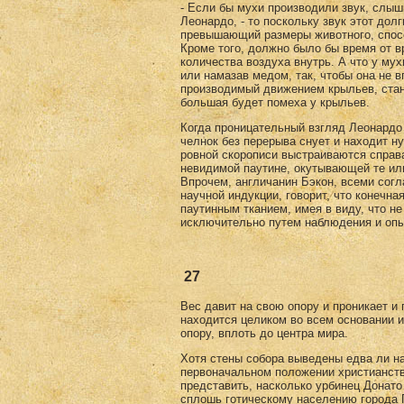
- Если бы мухи производили звук, слыш
Леонардо, - то поскольку звук этот дол
превышающий размеры животного, спос
Кроме того, должно было бы время от в
количества воздуха внутрь. А что у мух
или намазав медом, так, чтобы она не в
производимый движением крыльев, стане
большая будет помеха у крыльев.
Когда проницательный взгляд Леонардо
челнок без перерыва снует и находит н
ровной скорописи выстраиваются справа
невидимой паутине, окутывающей те ил
Впрочем, англичанин Бэкон, всеми согл
научной индукции, говорит, что конечна
паутинным тканием, имея в виду, что не
исключительно путем наблюдения и опы
27
Вес давит на свою опору и проникает и 
находится целиком во всем основании и
опору, вплоть до центра мира.
Хотя стены собора выведены едва ли н
первоначальном положении христианств
представить, насколько урбинец Донато
сплошь готическому населению города 