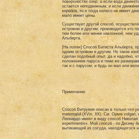
поверхностях озер; а если вода движет
остается неподвижным, и если движение
корабля, то и тогда колесо не имеет дв
мало имеет цены.
Существует другой способ, осуществляе
островом и другим; производится это п
тем более или менее на­клонной, чем уд
Альберта.
[На полях] Способ Батиста Альберта, пр
одним островом и другим. Но такое изо
сделан подобный опыт, да и надобно, чт
положением паруса и теми же размерами
так и с пapусом; и будь он мал или вел
Примечание
Способ Витрувия описан в только что ук
matematid (XVin, ХК). См. Opere volgari
Леонардо имеет в виду способ Николая К
expertmentis». Мой способ - по Дюэму б
вытекающей из сосуда, находящегося 