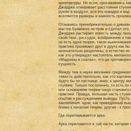
архитектуры. Но если, прохаживаясь ка
Джордже отмеривает расстояния ступням
рукою в воздухе, вся его повадка и ви
вселяются размеры и важность произвед
Отзываясь пренебрежительно о дивном 
мастер Браманте не прав и сделал это,
Джордже растирает известь между паль
свойствах, рассудок, воображение и па
не есть одна теория, такое вынюхивание
практика проникают друг в друга как бы
окончательно разделены, и естество и
как это утверждал настоятель миланско
«Мадонны в скалах», что-де противореч
сущность.
Между тем в науке механике срединная 
тяжесть действительно, как это картинн
будто бы по лестнице, вниз, к центру м
глубине. Только постепенно, то есть по
или основаниям теории чище становится
практики. Правда, большая часть ступе
опытом и рассуждением выводы. Пусть 
заключения: одни, как приведенный выш
ближе к началам теории, другие - к пр
Где переламывается арка.
Арка переломится в той части, которая 