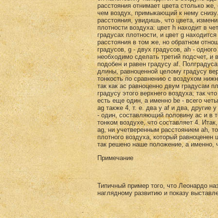
расстояния отнимает цвета столько же,
чем воздух, примыкающий к нему снизу.
расстояния, увидишь, что цвета, измени
плотности воздуха: цвет h находит в че
градусах плотности, и цвет g нaходится
расстояния в том же, но обратном отнош
градусов, g - двух градусов, ah - одно
необходимо сделать третий подсчет, и в
подобен и равен градусу af. Полградуса 
длины, равноценной целому градусу вер
тонкость по сравнению с воздухом ниж
так как ас равноценно двум градусам п
градусу этого верхнего воздуха; так чт
есть еще один, а именно bе - всего чет
ag также 4, т. е. два у аf и два, другие у
- один, составляющий половину aс и в 
тонком воздухе, что составля­ет 4. Ита
ag, ни учетверенным расстоянием ah, то
плотного воз­духа, который равноценен 
так решено наше положение, а именно, ч
Примечание
Типичный пример того, что Леонардо на
наглядному развитию и показу выставлен