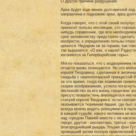
О другой причине разрушения.
Арка будет еще менее долговечной под 
направлена к подножию арки, арка долг
Когда говорят, что с этой своей полуп
приносит пользы инспекции, это хорошо
нибудь справочник, где все необходимо
срок человечеству предстояло сделать 
изобрести, к определению пользы отно
ценился. Недаром не за горами, как гов
так выразился: «О век, о науки! Радост
изгоняется за Гиперборейские горы».
Могло показаться, что с водворением г
отчасти вновь освещается. Но это впеч
короля Теодориха, сделанная в античны
свадьбе с неаполитанской принцессой И
за это время, тогда как взаимная при
скорее воображаемая, успела погаснуть
беспокойство за его жизнь герцогини: в
присутствовали тень близящегося несча
статуей короля Теодориха, если смотре
оказывается тюремная башня, где был з
всегда можно видеть роющимися в пыли 
в каждой судьбе, какого человека ни в
над городом Павией вместе с ее насел
герцог, другое - инспекторы, третье - к
благороднейший рыцарь Ульрих фон Гут
проведший затем полную приключений 