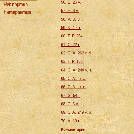
56. Е. 25 v.
57. Е. 8 v.
58. V. U. 3 r.
59. К. 49. r.
60. Т. Р. 264.
61. С. 22 r.
62. С. А. 262 r. d.
63. Т. Р. 198.
64. С. А. 249 v. a.
65. C. A. I r. a.
66. C. A. I r. a.
67. G. 54 r.
68. C. 6 v.
69. C. A. 249 v. a.
70. А. 19 r.
Комментарий