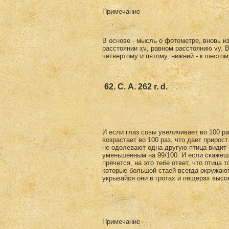
Примечание
В основе - мысль о фотометре, вновь изоб
расстоянии хν, равном расстоянию vy. В
четвертому и пятому, ниж­ний - к шестом
62. С. А. 262 r. d.
И если глаз совы увеличивает во 100 ра
возрастает во 100 раз, что дает прирос
не одолевают одна другую птица видит в
уменьшенным на 99/100. И если скажешь 
прячется, на это тебе ответ, что птица 
которые большой стаей всегда окружают
укрывайся они в гротах и пещерах высо
Примечание