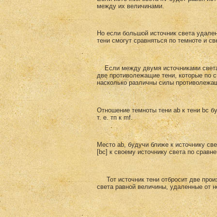
между их величинами.
Но если большой источник света удален 
тени смогут сравняться по темноте и св
Если между двумя источниками света б
две противолежащие тени, которые по с
насколько различны силы проти­волежащ
Отношение темноты тени аb к тени bс бу
т. е. тп к mf.
Место аb, будучи ближе к источнику све
[bс] к своему источнику света по сравне
Тот источник тени отбросит две произв
света равной величины, удаленные от н