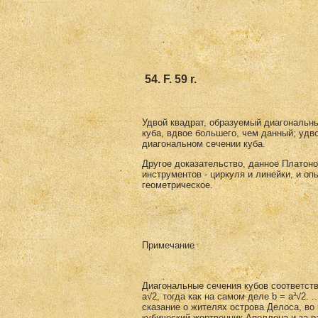
54. F. 59 r.
Удвой квадрат, образуемый диагональным
куба, вдвое большего, чем данный; удв
диагональном сечении куба.
Другое доказательство, данное Платоно
инструментов - циркуля и линей­ки, и оп
геометрическое.
Примечание
Диагональные сечения кубов соответстве
a√2, тогда как на самом деле b = a³√2. .
сказание о жителях ос­трова Делоса, во
кубический жертвенник Аполлона и за р