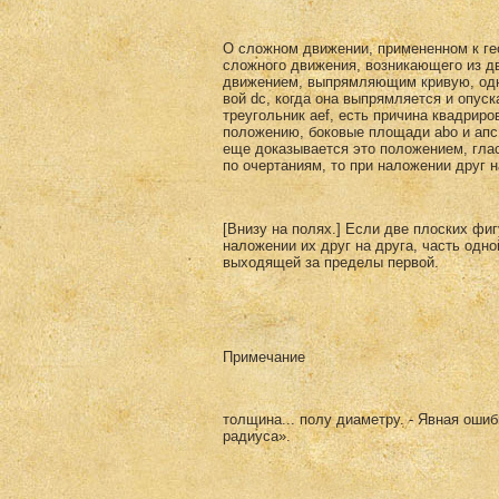
О сложном движении, примененном к гео
сложного движения, возникаю­щего из дв
движением, вы­прямляющим кривую, одно
вой dc, когда она выпрямляется и опуск
треугольник aef, есть причина квадриро
положению, боковые площади abo и апс
еще дока­зывается это положением, гла
по очертаниям, то при наложении друг на 
[Внизу на полях.] Если две плоских фи
наложении их друг на друга, часть одно
выходящей за преде­лы первой.
Примечание
толщина... полу диаметру. - Явная ошиб
радиуса».