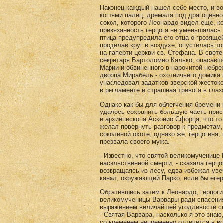
Наконец каждый нашел себе место, и воз
когтями палец, дремала под драгоценно
сокол, которого Леонардо видел еще, к
привязанность герцога не уменьшалась.
птица предупредила его отца о грозяще
проделав круг в воздухе, опустилась т
на паперти церкви св. Стефана. В свет
секретаря Бартоломео Калько, опасавш
Марии и обвиненного в нарочитой небре
дворца Мирабель - охотничьего домика 
унаследовал задатков зверской жестоко
в регламенте и страшная тревога в глаз
Однако как бы для облегчения бремени
удалось сохранить большую часть прис
и архиепископа Асконио Сфорца, что тот
желал повернуть разговор к предметам,
соколиной охоте; однако же, герцогиня,
прервала своего мужа.
- Известно, что святой великомученице
насильственной смерти, - сказала герцог
возвращаясь из лесу, едва избежал уве
канал, окружающий Парко, если бы егер
Обратившись затем к Леонардо, герцоги
великомученицы Варвары ради спасения 
выражением величайшей угодливости с
- Святая Варвара, насколько я это зна
со временем непременно отличится в во