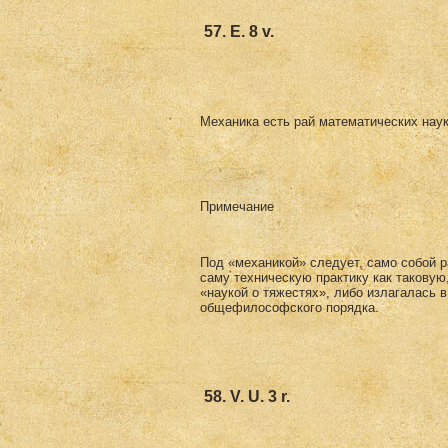
57. Е. 8 v.
Механика есть рай математических наук
Примечание
Под «механикой» следует, само собой р
саму техническую практику как таковую
«на­укой о тяжестях», либо излагалась 
общефилософ­ского порядка.
58. V. U. 3 r.