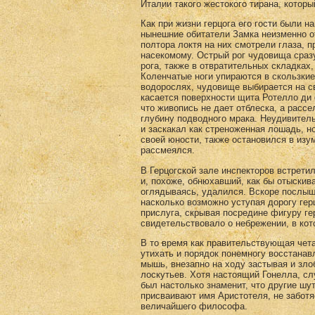
Италии такого жестокого тирана, которы
Как при жизни герцога его гости были 
нынешние обитатели Замка неизменно о
полтора локтя на них смотрели глаза, 
насекомому. Острый рог чудовища сраз
рога, также в отвратительных складках
Коленчатые ноги упираются в скользкие
водорослях, чудовище выбирается на св
касается поверхности щита Ротелло ди 
что живопись не дает отблеска, а расс
глубину подводного мрака. Неудивител
и заскакал как стреноженная лошадь, н
своей юности, также остановился в изу
рассмеялся.
В Герцогской зале инспекторов встрети
и, похоже, обнюхавший, как бы отыски
оглядываясь, удалился. Вскоре послыша
насколько возможно уступая дорогу ге
прислуга, скрывая посредине фигуру ге
свидетельствовало о небрежении, в кот
В то время как правительствующая чета
утихать и порядок понемногу восстанав
мышь, внезапно на ходу застывая и зло
лоскутьев. Хотя настоящий Гонелла, сл
был настолько знаменит, что другие шу
присваивают имя Аристотеля, не заботя
величайшего философа.