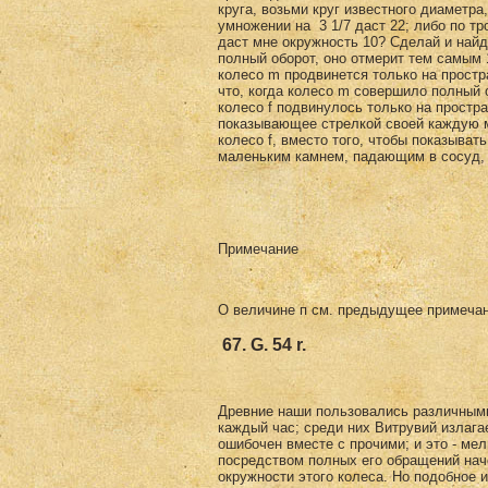
круга, возьми круг известного диаметра
yмножении на 3 1/7 даст 22; либо по тр
даст мне окружность 10? Сделай и найде
полный оборот, оно отмерит тем самым 1
колесо m продвинется только на простра
что, когда колесо m совершило полный 
колесо f подвинулось только на простра
показывающее стрелкой своей каждую ми
колесо f, вместо того, чтобы показы­ва
маленьким камнем, падающим в сосуд, 
Примечание
О величине п см. предыдущее примечание
67. G. 54 r.
Древние наши пользовались различными
каждый час; среди них Витрувий изла­га
ошибочен вместе с прочими; и это - мел
посредством полных его обращений на
окружно­сти этого колеса. Но подобное