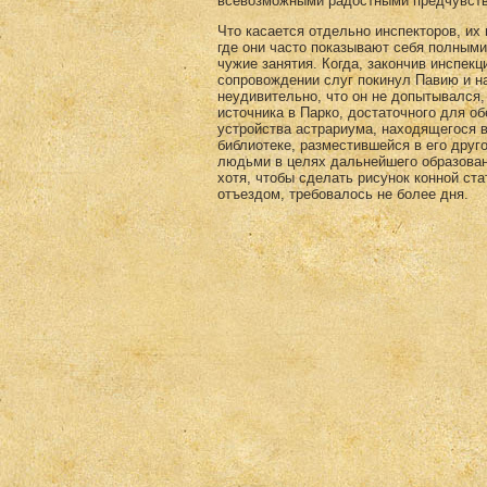
всевозможными радостными предчувст
Что касается отдельно инспекторов, их
где они часто показывают себя полным
чужие занятия. Когда, закончив инспе
сопровождении слуг покинул Павию и на
неудивительно, что он не допытывался
источника в Парко, достаточного для о
устройства астрариума, находящегося в
библиотеке, разместившейся в его друг
людьми в целях дальнейшего образован
хотя, чтобы сделать рисунок конной ст
отъездом, требовалось не более дня.