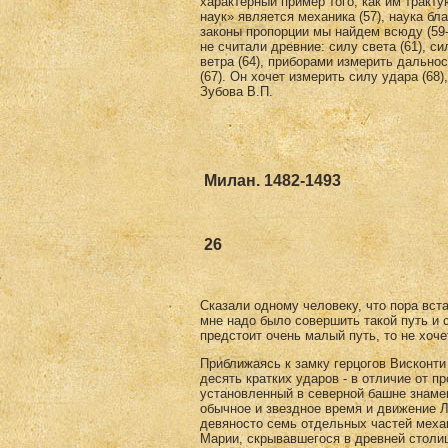
характерный пример того, как им тракту
наук» является механика (57), наука бл
законы пропорции мы найдем всюду (59-6
не считали древ­ние: силу света (61), с
ветра (64), прибора­ми измерить дальнос
(67). Он хочет измерить силу удара (68)
Зубова В.П.
Милан. 1482-1493
26
Сказали одному человеку, что пора вста
мне надо было совершить такой путь и с
предстоит очень малый путь, то не хоче
Приближаясь к замку герцогов Висконт
десять кратких ударов - в отличие от п
установленный в северной башне знаме
обычное и звездное время и движение 
девяносто семь отдельных частей меха
Марии, скрывавшегося в древней столиц