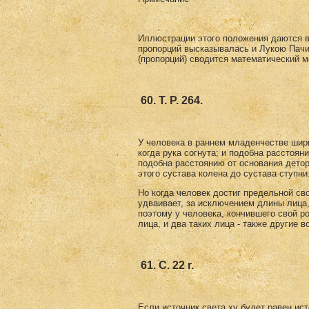
Иллюстрации этого положения даются в 
пропорций высказывалась и Лукою Пачи
(пропорций) сводится математический м
60. Т. Р. 264.
У человека в раннем младенчестве шири
когда рука согнута; и подобна расстоя­н
подобна расстоянию от основа­ния дето
этого сустава колена до сустава ступни
Но когда человек достиг предельной с
удваивает, за исключением длины лица,
поэтому у человека, кон­чившего свой ро
лица, и два та­ких лица - также другие
61. С. 22 r.
Если источник света xv будет равен ист