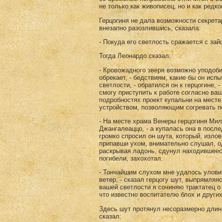
не только как живописец, но и как редко
Герцогиня не дала возможности секрета
внезапно разозлившись, сказала:
- Покуда его светлость сражается с зай
Тогда Леонардо сказал:
- Кровожадного зверя возможно уподоби
обрекает, - бедствиям, какие бы он ис
светлости, - обратился он к герцогине, 
смогу приступить к работе согласно ва
подробностях проект купальни на мест
устройством, позволяющим согревать 
- На месте храма Венеры герцогиня Мил
Джангалеаццо, - а купалась она в после
громко спросил он шута, который, излов
припавши ухом, внимательно слушал, о
раскрывая ладонь, сдунул находившееся
погибели, захохотал.
- Тончайшим слухом мне удалось уловит
ветер, - сказал герцогу шут, выпрямляя
вашей светлости я сочиняю трактатец о
что известно воспитателю блох и други
Здесь шут протянул несоразмерно длин
сказал: