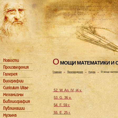
О
МОЩИ МАТЕМАТИКИ И 
Главная
→
Произведения
→
Наука
→
О мощи матема
52. W. An. IV, l4 v.
53. G. 36 v.
54. F. 59 r.
55. Е. 25 r.