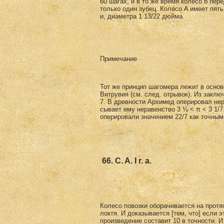
60 шагах, и в то же время колесо b пер
только один зубец. Колесо A имеет пять
и, диаметра 1 13/22 дюйма.
Примечание
Тот же принцип шагомера лежит в основ
Витрувия (см. след. отрывок). Из заклю
7. В древности Архимед оперировал нера
сывает ему неравенство 3 ⅛ < π < 3 1/7
оперировали значением 22/7 как точным
66. C. A. I r. a.
Колесо повозки оборачивается на протяж
локтя. И доказывается [тем, что] если 
произведение составит 10 в точности. 