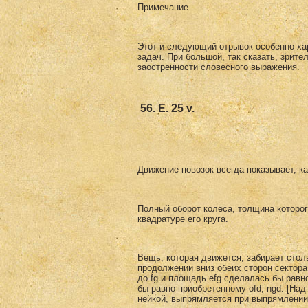
Примечание
Этот и следующий отрывок особенно хар
задач. При большой, так сказать, зрите
заостренности словесного выражения.
56. Е. 25 v.
Движение повозок всегда показывает, ка
Полный оборот колеса, толщина которог
квадратуре его круга.
Вещь, которая движется, забирает столь
продолжении вниз обеих сторон секто­ра
до fg и площадь efg сделалась бы равн
бы равно приоб­ретенному ofd, ngd. [Над
нейкой, выпрямляется при выпрямлении