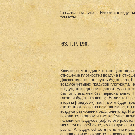
"в названной тьме", - Имеется в виду т
темноты.
63. Т. Р. 198.
Возможно, что один и тот же цвет на раз
отношение плотностей воздуха и отношен
Доказательство; а - пусть будет глаз, h
воздухе четырех градусов плотности. Но
воздух, то когда помещается туда тот ж
был от глаза, чем был первоначально. П
глаза, и будет это цвет g. Если этот ц
вторым [градусом] manl, а это будет гр
отстоять от глаза на всю линию ае, отн
воздуха равно­ценна расстоянию ag. И д
нахо­дится в одном и том же [слое] воз
половиной градусов [ае], то это рассто
менялся в своей силе, ибо градус аc и 
равны. А градус cd, хотя по длинe и рав
он наполовину находится в воздухе вдв