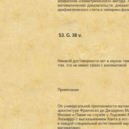
апофеозом «геометричес­кого» метода. Л
математических доказа­тельств, доказат
арифметического счета и эмпирико-физ
53. G. 36 v.
Никакой достоверности нет в науках там
том, что не имеет связи с математикой.
Примечание
Об универсальной приложимости матема­
архитектуре Франческо ди Джорджио Март
Милане и Павии на службе у Лодовико М
Леонардо с высказыванием Канта в его 
в каждой специальной естественной нау
математики».