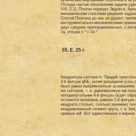
Отсюда частое обозначение задачи удво
VIII, 2,1), Платон порицал Эвдокса, Арх
механическим способам решения зада­чи
Способ Платона до нас не дошел; припи
инструментально-механическими приемам
двух средних пропорциональных, к которо
2a, откуда x ³ = 2a ³ .
55. Е. 25 r.
Квадратура сектора lv. Придай треугольн
2-й фигуре ghik; затем разъедини углы 
было равно выпрямленным осно­ваниям э
же секторов, т. е, равновеликую им пло
четырехугольник 4-й фигу­ры будет обра
останется величина, равная 2-й фигуре 
квадрата столько, сколько занимает пл
квадрированный сегмент круга, т. е. be
прямую edf. Вот единственное и верное 