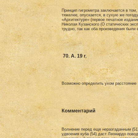
Принцип гигрометра заключается в том,
тяжелее, опускается, в сухую же погод
«Архитектуре» (первое печатное издание
Николая Кузанского (О статических экс
трудно, так как оба произведения были 
70. А. 19 r.
Возможно определить ухом расстояние гр
Комментарий
Волнение перед еще неразгаданным (51
удвое­ния куба (54) даст Леонардо пово