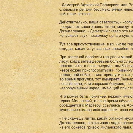
- Деметрий Афинский Полиоркет, или Ра
словами и речами бессмысленных неве
избытком ветров.
Действительно, ваша светлость, - корп
поодаль от своего повелителя, между т
Джангалеаццо, - Деметрий сказал это не
испускают звук, поскольку цена и сущно
Тут все присутствующие, в их числе ге
ожидая, каким из указанных способов о
При телесной слабости герцога и малой
лесу, когда ветви деревьев больно хлещ
лошадь и та, в свою очередь, подбрасы
невозможно приспособиться и привыкнут
рожка, лай собак, свист прислуги и та
во время прогулки, тот выбирает Леона
bestialissima, или зверское безумие, н
невооруженный народ, имеющий при себе
Что может быть приятнее, нежели имею
герцог Миланский, в свое время обучав
обращается к Мастеру, ссылаясь на Ари
жужжание комара исхождением газов из
- Не скажешь ли ты, каким органом мух
Джангалеаццо, встряхивая гладко расч
из его сонетов гривою миланского льва.