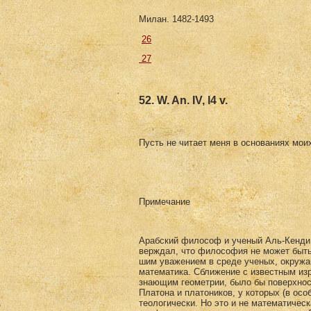
Милан. 1482-1493
26
27
52. W. An. IV, l4 v.
Пусть не читает меня в основаниях моих
Примечание
Арабский философ и ученый Аль-Кенди в
верждал, что философия не может быть
шим уважением в среде ученых, окружав
математика. Сближение с известным изр
знающим геометрии, было бы поверхнос
Платона и платоников, у которых (в ос
теологически. Но это и не математичес