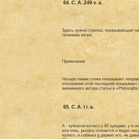
64. С. А. 249 v. a.
Здесь нужна стрелка, показывающая часы
течением ветра.
Примечание
Четыре линии слева показывают направ
отклонения этой последней показывает с
анонимного автора статьи в «Philosophical
65. C. A. I r. a.
А - зубчатое колесо с 60 зубцами, у b и
или конь, рычага толкается о бедро нес
колесо, и собачка g держит его, не дав