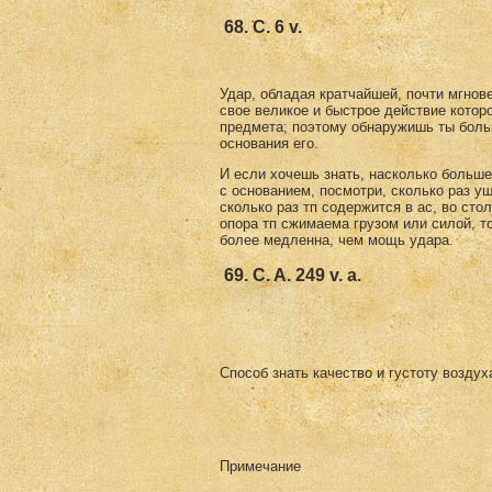
68. C. 6 v.
Удар, обладая кратчайшей, почти мгно
свое великое и быстрое действие котор
предмета; поэтому обнаружишь ты боль
основания его.
И если хочешь знать, насколько больш
с основанием, посмотри, сколько раз у
сколько раз тп содержится в ас, во сто
опора тп сжимаема грузом или силой, т
более медленна, чем мощь удара.
69. C. A. 249 v. a.
Способ знать качество и густоту воздуха
Примечание