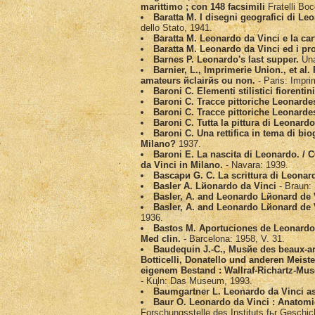
marittimo ; con 148 facsimili
Fratelli Boc
Baratta M. I disegni geografici di Le
dello Stato, 1941.
Baratta M. Leonardo da Vinci e la car
Baratta M. Leonardo da Vinci ed i pro
Barnes P. Leonardo's last supper.
Una
Barnier, L., Imprimerie Union., et al.
amateurs йclairйs ou non.
- Paris: Impri
Baroni C. Elementi stilistici fiorentin
Baroni C. Tracce pittoriche Leonarde
Baroni C. Tracce pittoriche Leonarde
Baroni C. Tutta la pittura di Leonard
Baroni C. Una rettifica in tema di bi
Milano?
1937.
Baroni E. La nascita di Leonardo. / 
da Vinci in Milano.
- Navara: 1939.
Bascapи G. C. La scrittura di Leonar
Basler A. Lйonardo da Vinci
- Braun:
Basler, A. and Leonardo Lйonard de 
Basler, A. and Leonardo Lйonard de 
1936.
Bastos M. Aportuciones de Leonardo 
Med clin.
- Barcelona: 1958, V. 31.
Baudequin J.-C., Musйe des beaux-ar
Botticelli, Donatello und anderen Meis
eigenem Bestand : Wallraf-Richartz-Mu
- Kцln: Das Museum, 1993.
Baumgartner L. Leonardo da Vinci as
Baur O. Leonardo da Vinci : Anatom
Forschungsstelle des Instituts fьr Geschic