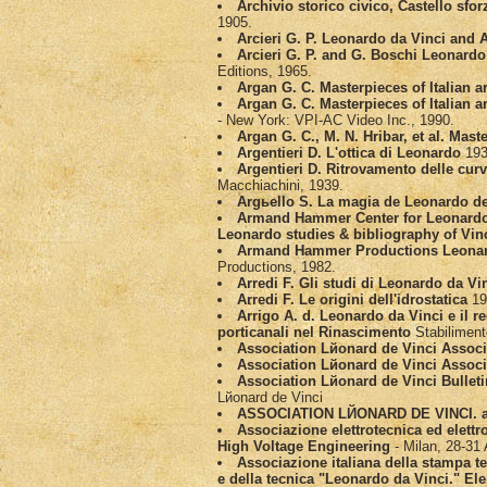
Archivio storico civico, Castello sfor
1905.
Arcieri G. P. Leonardo da Vinci and 
Arcieri G. P. and G. Boschi Leonardo
Editions, 1965.
Argan G. C. Masterpieces of Italian ar
Argan G. C. Masterpieces of Italian a
- New York: VPI-AC Video Inc., 1990.
Argan G. C., M. N. Hribar, et al. Maste
Argentieri D. L'ottica di Leonardo
193
Argentieri D. Ritrovamento delle curv
Macchiachini, 1939.
Argьello S. La magia de Leonardo de
Armand Hammer Center for Leonardo 
Leonardo studies & bibliography of Vin
Armand Hammer Productions Leonardo
Productions, 1982.
Arredi F. Gli studi di Leonardo da Vi
Arredi F. Le origini dell'idrostatica
19
Arrigo A. d. Leonardo da Vinci e il r
porticanali nel Rinascimento
Stabilimento
Association Lйonard de Vinci Associ
Association Lйonard de Vinci Assoc
Association Lйonard de Vinci Bulleti
Lйonard de Vinci
ASSOCIATION LЙONARD DE VINCI. and
Associazione elettrotecnica ed elettr
High Voltage Engineering
- Milan, 28-31 
Associazione italiana della stampa t
e della tecnica "Leonardo da Vinci." Ele