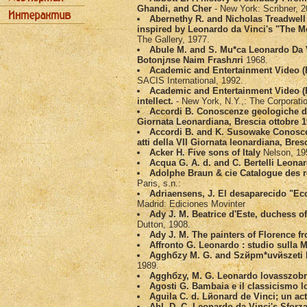
Ghandi, and Cher
- New York: Scribner, 2
Abernethy R. and Nicholas Treadwell
inspired by Leonardo da Vinci's "The Mo
The Gallery, 1977.
Abule M. and S. Mu*ca Leonardo Da V
Botonjлse Naim Frashлri
1968.
Academic and Entertainment Video (Fi
SACIS International, 1992.
Academic and Entertainment Video (F
intellect.
- New York, N.Y.,: The Corporatio
Accordi B. Conoscenze geologiche di Le
Giornata Leonardiana, Brescia ottobre 
Accordi B. and K. Susowake Conoscenz
atti della VII Giornata leonardiana, Bres
Acker H. Five sons of Italy
Nelson, 19
Acqua G. A. d. and C. Bertelli Leona
Adolphe Braun & cie Catalogue des r
Paris, s.n.:
Adriaensens, J. El desaparecido "Ec
Madrid: Ediciones Movinter
Ady J. M. Beatrice d'Este, duchess of
Dutton, 1908.
Ady J. M. The painters of Florence fr
Affronto G. Leonardo : studio sulla 
Agghбzy M. G. and Szйpm*uvйszeti M
1989.
Agghбzy, M. G. Leonardo lovasszob
Agosti G. Bambaia e il classicismo 
Aguila C. d. Lйonard de Vinci; un ac
Ahl, D. C. Leonardo da Vinci's Sforz