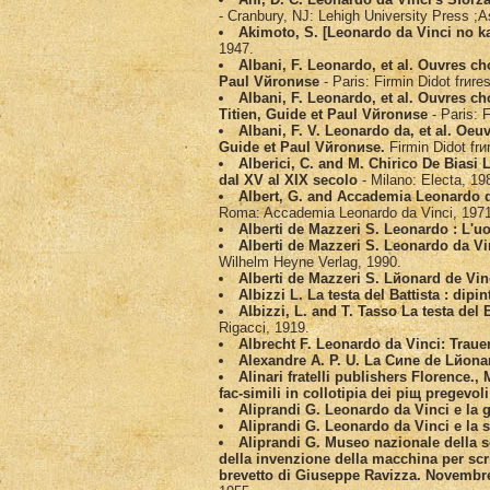
- Cranbury, NJ: Lehigh University Press ;A
Akimoto, S. [Leonardo da Vinci no k
1947.
Albani, F. Leonardo, et al. Оuvres ch
Paul Vйronиse
- Paris: Firmin Didot frиres
Albani, F. Leonardo, et al. Оuvres ch
Titien, Guide et Paul Vйronиse
- Paris: F
Albani, F. V. Leonardo da, et al. Oeu
Guide et Paul Vйronиse.
Firmin Didot frи
Alberici, C. and M. Chirico De Biasi
dal XV al XIX secolo
- Milano: Electa, 19
Albert, G. and Accademia Leonardo d
Roma: Accademia Leonardo da Vinci, 1971
Alberti de Mazzeri S. Leonardo : L'u
Alberti de Mazzeri S. Leonardo da V
Wilhelm Heyne Verlag, 1990.
Alberti de Mazzeri S. Lйonard de Vin
Albizzi L. La testa del Battista : dip
Albizzi, L. and T. Tasso La testa del 
Rigacci, 1919.
Albrecht F. Leonardo da Vinci: Trauer
Alexandre A. P. U. La Cиne de Lйona
Alinari fratelli publishers Florence.,
fac-simili in collotipia dei piщ pregevoli
Aliprandi G. Leonardo da Vinci e la g
Aliprandi G. Leonardo da Vinci e la
Aliprandi G. Museo nazionale della s
della invenzione della macchina per scri
brevetto di Giuseppe Ravizza. Novembre 