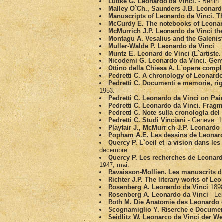
Luttke G. Leonardo da Vinci.
- Berlin:
Malley O`Ch., Saunders J.B. Leonar
Manuscripts of Leonardo da Vinci. Th
McCurdy E. The notebooks of Leonar
McMurrich J.P. Leonardo da Vinci th
Montagu A. Vesalius and the Galenis
Muller-Walde P. Leonardo da Vinci
Muntz E. Leonard de Vinci (L`artiste, 
Nicodemi G. Leonardo da Vinci. Gem
Ottino della Chiesa A. L`opera compl
Pedretti C. A chronology of Leonardo 
Pedretti C. Documenti e memorie, ri
1953.
Pedretti C. Leonardo da Vinci on Pain
Pedretti C. Leonardo da Vinci. Fragm
Pedretti C. Note sulla cronologia del 
Pedretti C. Studi Vinciani
- Geneve: 1
Playfair J., McMurrich J.P. Leonardo 
Popham A.E. Les dessins de Leonard
Quercy P. L`oeil et la vision dans le
decembre.
Quercy P. Les recherches de Leonard 
1947, mai.
Ravaisson-Mollien. Les manuscrits de
Richter J.P. The literary works of Leo
Rosenberg A. Leonardo da Vinci
189
Rosenberg A. Leonardo da Vinci
- Le
Roth M. Die Anatomie des Leonardo da
Scognamiglio Y. Riserche e Document
Seidlitz W. Leonardo da Vinci der W