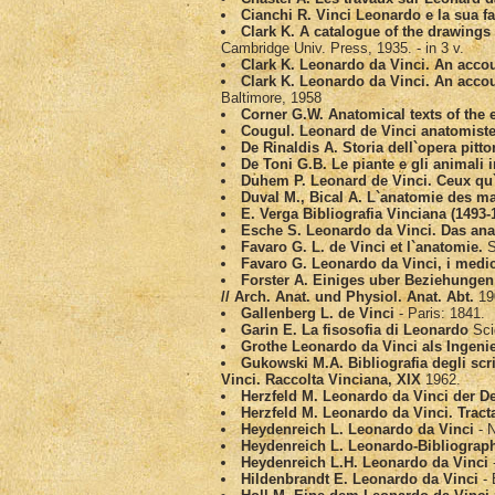
Cianchi R. Vinci Leonardo e la sua f
Clark K. A catalogue of the drawings 
Cambridge Univ. Press, 1935. - in 3 v.
Clark K. Leonardo da Vinci. An accou
Clark K. Leonardo da Vinci. An accou
Baltimore, 1958
Corner G.W. Anatomical texts of the 
Cougul. Leonard de Vinci anatomiste
De Rinaldis A. Storia dell`opera pitt
De Toni G.B. Le piante e gli animali i
Duhem P. Leonard de Vinci. Ceux qu`il
Duval M., Bical A. L`anatomie des ma
E. Verga Bibliografia Vinciana (1493-
Esche S. Leonardo da Vinci. Das an
Favaro G. L. de Vinci et l`anatomie.
S
Favaro G. Leonardo da Vinci, i medic
Forster A. Einiges uber Beziehungen
// Arch. Anat. und Physiol. Anat. Abt.
19
Gallenberg L. de Vinci
- Paris: 1841.
Garin E. La fisosofia di Leonardo
Sci
Grothe Leonardo da Vinci als Ingeni
Gukowski M.A. Bibliografia degli scr
Vinci. Raccolta Vinciana, XIX
1962.
Herzfeld M. Leonardo da Vinci der De
Herzfeld M. Leonardo da Vinci. Tract
Heydenreich L. Leonardo da Vinci
- N
Heydenreich L. Leonardo-Bibliograph
Heydenreich L.H. Leonardo da Vinci
Hildenbrandt E. Leonardo da Vinci
- 