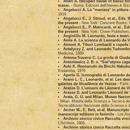
Andri A. Recuperi navali in basso fo
massi.
- Roma: Edizioni dell'Ateneo & Bizz
Angelucci A. La "maniera" in pittura 
1919.
Angelucci E., J. Stroud, et al., Eds. 
the present
- New York: Crescent Books: D
Angelucci E., P. Matricardi, et al., E
the present
- New York: Crown Publishers,
Angiolillo M. Leonardo, feste e teatri
Anile A. La scienza di Leonardo da V
Annoni A. Tiburi Lombardi e cupole
Antalуczy Z. and Leonardo Tudomбny
Medicina, 1989.
Antona-Traversi C. La grinfa di Giud
Antoniewicz J. B. o. *Swi*atynia za
Aoki K. Reonarudo da Binchi Hakubu
Kodansha, 1979.
Aperlo G. Iconografia di Leonardo da
Arano L. C., Leonardo, et al. Les de
galeries de lбcadйmie de Venise
- Paris
Arasse D. L'univers de Lйonard de V
Arasse D. and Leonardo Lйonard de 
Arata, G. U. and Milan. Museo Nazion
- Milan: Mostra della Scienza e Tecnica d
TecnicaMuseo Nazionale della Scienze e d
Archer M., E. Belt, et al. Manuscripts
manuscript editions in fasimile
- Los Ang
Archivio storico civico Raccolta vin
L'Archivio, 1905.
Archivio storico civico Raccolta vinci