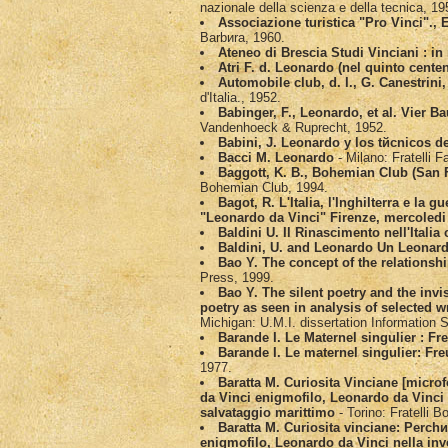
nazionale della scienza e della tecnica, 19
Associazione turistica "Pro Vinci"., E
Barbиra, 1960.
Ateneo di Brescia Studi Vinciani : i
Atri F. d. Leonardo (nel quinto centen
Automobile club, d. I., G. Canestrini, 
d'Italia., 1952.
Babinger, F., Leonardo, et al. Vier B
Vandenhoeck & Ruprecht, 1952.
Babini, J. Leonardo y los tйcnicos d
Bacci M. Leonardo
- Milano: Fratelli F
Baggott, K. B., Bohemian Club (San Fr
Bohemian Club, 1994.
Bagot, R. L'Italia, l'Inghilterra e la
"Leonardo da Vinci" Firenze, mercoledi 
Baldini U. Il Rinascimento nell'Italia 
Baldini, U. and Leonardo Un Leonard
Bao Y. The concept of the relationsh
Press, 1999.
Bao Y. The silent poetry and the invi
poetry as seen in analysis of selected
Michigan: U.M.I. dissertation Information 
Barande I. Le Maternel singulier : Fr
Barande I. Le maternel singulier: Fr
1977.
Baratta M. Curiositа Vinciane [micro
da Vinci enigmofilo, Leonardo da Vinci 
salvataggio marittimo
- Torino: Fratelli B
Baratta M. Curiositа vinciane: Perch
enigmofilo, Leonardo da Vinci nella in