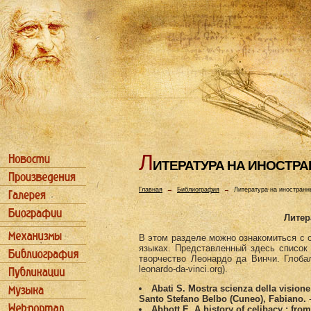
Л
ИТЕРАТУРА HА ИHОСТР
Главная
→
Библиография
→
Литература на иностранн
Литер
В этом разделе можно ознакомиться с 
языках. Представленный здесь списо
творчество Леонардо да Винчи. Глоб
leonardo-da-vinci.org).
Abati S. Mostra scienza della visione
Santo Stefano Belbo (Cuneo), Fabiano.
-
Abbott E. A history of celibacy : fro