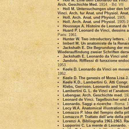
Holl M. Eine dem Leonardo da Vinci 
Arch. Geschichte Med.
1914. - Bd. VII
Holl M. Untersuchungen uber den In
Vinci. Arch. fur Anat. und Physiol. Anat
Holl. Arch. Anat. und Physiol.
1905.
Holl. Arch. Anat. und Physiol.
1905-1
Houssaye A. Histoire de Leonard de 
Huard P. Leonard de Vinci, dessins a
Paris: 1961.
Hunter W. Two introductory letters.
- 
Imbert M. Un anatomiste de la Renai
Jackshath E. Die Begrundung der mo
Wiederauffindung zweier Schriften dersel
Jackshath E. Leonardo da Vinci und V
Jandolo. Rifflessi di funxzione endoc
1953.
Keele D. Leonardo da Vinci on movem
1952.
Keele D. The genesis of Mona Lisa J
Keele K.D., Lambertini G. Atti Congr.
Klebs, Gerrison. Leonardo and Vesali
Lambertini G. L. de Vinci et l`anatom
Lebengae. Arch. Geschichte med.
192
Leonard de Vinci. Tagelbuicher und
Leonardo. Saggi e ricerche
- Roma: 1
Locy W.A. Anatomical illustration bef
Lomazzo P. Idea del Tempio della pit
Lomazzo P. Trattato dell`arte della pit
Lorenzi A. Bibliografia 1961-1963. R
Lupporini C. La mente di Leonardo.
-