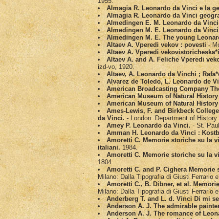
1955.
Almagiа R. Leonardo da Vinci e la ge
Almagiа R. Leonardo da Vinci geogra
Almedingen E. M. Leonardo da Vinci:
Almedingen M. E. Leonardo da Vinci
Almedingen M. E. The young Leonar
Altaev A. Vperedi vekov : povesti
- Mo
Altaev A. Vperedi vekovistoricheska*
Altaev A. and A. Feliche Vperedi veko
izd-vo, 1920.
Altaev, A. Leonardo da Vinchi ; Rafa*
Alvarez de Toledo, L. Leonardo de Vi
American Broadcasting Company The 
American Museum of Natural History 
American Museum of Natural History 
Ames-Lewis, F. and Birkbeck College.
da Vinci.
- London: Department of History 
Amey P. Leonardo da Vinci.
- St. Pau
Amman H. Leonardo da Vinci : Kostba
Amoretti C. Memorie storiche su la vit
italiani.
1984.
Amoretti C. Memorie storiche su la vit
1804.
Amoretti C. and P. Cighera Memorie st
Milano: Dalla Tipografia di Giusti Ferrario e
Amoretti C., B. Dibner, et al. Memorie
Milano: Dalla Tipografia di Giusti Ferrario e
Anderberg T. and L. d. Vinci Di mi s
Anderson A. J. The admirable painter
Anderson A. J. The romance of Leon