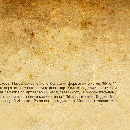
ий
ексов. Название связано с большим форматом листов (65 х 44
нт держал на своих плечах весь мир. Кодекс содержит заметки и
ле заметки по артиллерии, наступательному и оборонительному
ых аппаратов, общим количеством 1750 фрагментов. Кодекс был
 конце XVI века. Рукопись находится в Милане в библиотеке