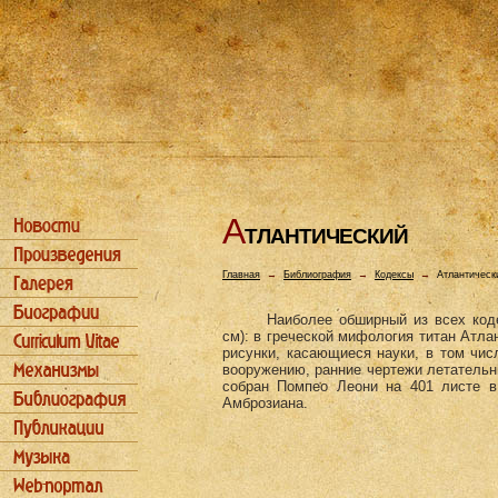
А
ТЛАHТИЧЕСКИЙ
Главная
→
Библиография
→
Кодексы
→
Атлантическ
Наиболее обширный из всех код
см): в греческой мифология титан Атла
рисунки, касающиеся науки, в том чис
вооружению, ранние чертежи летательн
собран Помпео Леони на 401 листе в
Амброзиана.