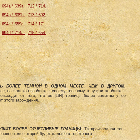
694a * 639а.
712 * 714.
694b * 639b.
713 * 692.
694c * 659с.
714 * 171.
694d * 714а.
715 * 654.
НЬ БОЛЕЕ ТЕМНОЙ В ОДНОМ МЕСТЕ, ЧЕМ В ДРУГОМ.
ее, насколько она ближе к своему теневому телу или же ближе к
оисходит от того, что ее |184| границы более заметны у ее
от этого зарождения.
УЖИТ БОЛЕЕ ОТЧЕТЛИВЫЕ ГРАНИЦЫ.
Та производная тень
еневое тело которой будет дальше от светового.