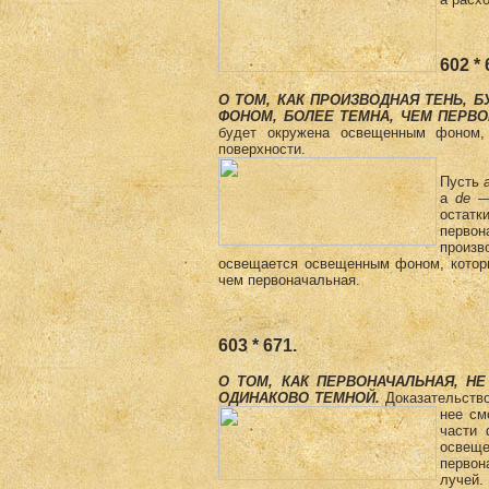
602 * 
О ТОМ, КАК ПРОИЗВОДНАЯ ТЕНЬ,
ФОНОМ, БОЛЕЕ ТЕМНА, ЧЕМ ПЕР­В
будет окружена освещенным фоном, 
поверхности.
Пусть
a
de
— 
остатк
первон
произ
освещается освещенным фоном, которы
чем первоначальная.
603 * 671.
О ТОМ, КАК ПЕРВОНАЧАЛЬНАЯ, Н
ОДИНАКОВО ТЕМНОЙ.
Доказательств
нее см
части
освещ
первон
лучей.