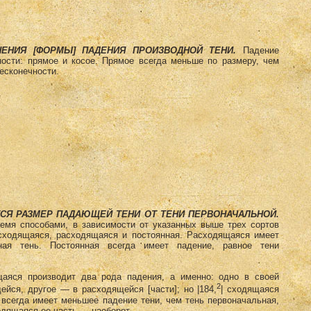
НЕНИЯ [ФОРМЫ] ПАДЕНИЯ ПРОИЗВОДНОЙ ТЕНИ.
Падение
ности: прямое и косое. Прямое всегда меньше по размеру, чем
ес­конечности.
СЯ РАЗМЕР ПАДАЮЩЕЙ ТЕНИ ОТ ТЕНИ ПЕРВОНАЧАЛЬНОЙ.
ремя способами, в зависимости от указанных выше трех сортов
: сходящаяся, расходящаяся и постоянная. Расходящаяся имеет
ная тень. Постоянная всегда имеет падение, равное тени
аяся производит два рода падения, а именно: одно в своей
2
ейся, другое — в расходящейся [части]; но |184,
| сходящаяся
] всегда имеет меньшее падение тени, чем тень первоначальная,
одящаяся ее часть — наоборот.