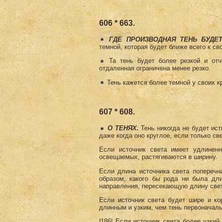
606 * 663.
ГДЕ ПРОИЗВОДНАЯ ТЕНЬ БУДЕ
темной, которая будет ближе всего к св
Та тень будет более резкой и отч
отдаленная ограничена менее резко.
Тень кажется более темной у своих кр
607 * 608.
О ТЕНЯХ.
Тень никогда не будет ис
даже когда оно круглое, если только св
Если источник света имеет удлинен
освещаемых, растягиваются в ширину.
Если длина источника света поперечна
образом, какого бы рода ни была дли
направления, пересекающую длину свет
Если источник света будет шире и ко
длинным и узким, чем тень первоначаль
|186| Если источник света более узкий