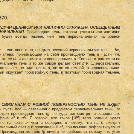
670.
 БУДУЧИ ЦЕЛИКОМ ИЛИ ЧАСТИЧНО ОКРУЖЕНА ОСВЕЩЕННЫМ
ОНАЧАЛЬНАЯ.
Производная тень, которая целиком или частично
будет всегда темнее, чем тень первоначальная на ровной
а
— световое тело, предмет несущий первоначальную тень —
bс
,
стена, принимающая на себя производную тень в части
nm
,
и же ее
dn
и
те
остаются освещенными
а.
Свет
dn
отражается на
ачальную тень и то же самое делает свет
те
. Следовательно,
водная
nm
, не видя света
а
, остается темной, а первоначальная
й окружает производную тень, и поэтому производная темнее,
Е СВЯЗАННАЯ С РОВНОЙ ПОВЕРХНОСТЬЮ ТЕНЬ НЕ БУДЕТ
о: пусть
bсd
— связанная с предметом первоначальная тень.
На
отрит производная тень
fg
, но туда же смотрят и освещенные
 фона
ef
и
gh
. Я говорю, что такое |185| тело больше будет
ено на краю
b
, чем в середине
d
потому, что на
b
смотрят
ачальный свет
а
и производный
еf
, при помощи рефлектируемых
 Производная же тень
fg
ничего не прибавляет потому, что угол