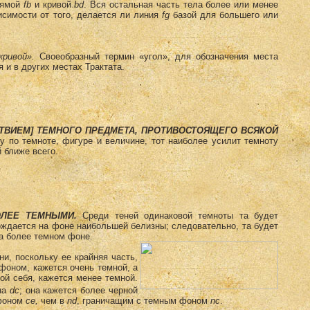
рямой
fb
и кривой
bd
. Вся остальная часть тела более или менее
висимости от того, делается ли линия
fg
базой для большего или
кривой».
Своеобразный термин «угол», для обозначения места
 и в других местах Трактата.
СТВИЕМ] ТЕМНОГО ПРЕДМЕТА, ПРОТИВОСТОЯЩЕГО ВСЯКОЙ
у по темноте, фигуре и величине, тот наиболее усилит темноту
 ближе всего.
ОЛЕЕ ТЕМНЫМИ.
Среди теней одинаковой темноты та будет
ождается на фоне наибольшей белизны; следовательно, та будет
на более темном фоне.
ни, поскольку ее крайняя часть,
фоном, кажется очень темной, а
мой себя, кажется менее темной.
на
dc
; она кажется более черной
 фоном
се,
чем в
nd
, граничащим с темным фоном
nс
.