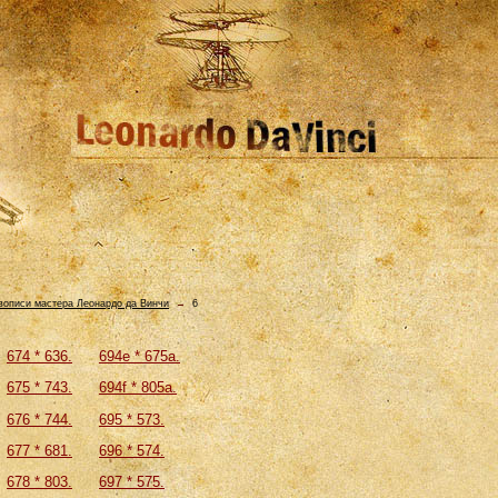
ивописи мастера Леонардо да Винчи
→
6
674 * 636.
694e * 675а.
675 * 743.
694f * 805а.
676 * 744.
695 * 573.
677 * 681.
696 * 574.
678 * 803.
697 * 575.