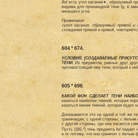
fbd
есть угол касания
, образуемый п
видима для производной тени
fg
, в за
меньшего угла.
Примечание
«угол касания, образуемый прямой и 
схождения прямой и кривой, повторяется
604 * 674.
УСЛОВИЯ, [СОЗДАВАЕМЫЕ ПРИСУТ
ТЕНИ.
Из предметов, равных друг друг
противостоящей ему тени, который к ней
605 * 698.
КАКОЙ ФОН СДЕЛАЕТ ТЕНИ НАИБ
казаться наиболее темной, которая пор
казаться менее темной, которая будет 
Доказывается это на одной и той же те
граничащая, с одной стороны, с белым 
с другой стороны, где она касается са
2
Пусть |185,
| тень предмета
bd
падает 
в
nс
потому, что она граничит с белым