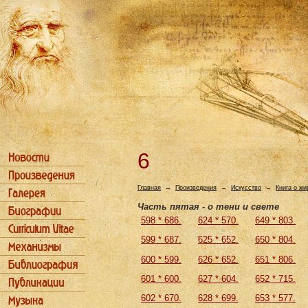
6
Главная
→
Произведения
→
Искусство
→
Книга о ж
Часть пятая - о тени и свете
598 * 686.
624 * 570.
649 * 803.
599 * 687.
625 * 652.
650 * 804.
600 * 599.
626 * 652.
651 * 806.
601 * 600.
627 * 604.
652 * 715.
602 * 670.
628 * 699.
653 * 577.