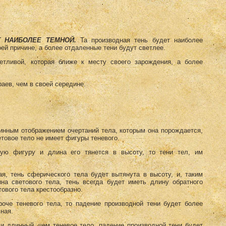
Т НАИБОЛЕЕ ТЕМНОЙ.
Та производная тень будет наиболее
оей причине, а более отдаленные тени будут светлее.
етливой, которая ближе к месту своего зарождения, а более
аев, чем в своей середине.
тинным отображением очертаний тела, которым она порождается,
етовое тело не имеет фигуры теневого.
ную фигуру и длина его тянется в высоту, то тени тел, им
я, тень сферического тела будет вытянута в высоту, и, таким
на светового тела, тень всегда будет иметь длину обратного
ового тела крестообразно.
роче теневого тела, то падение производной тени будет более
ная.
 и длинный, чем теневое тело, падение производной тени будет