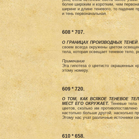
более ши­роким и коротким, чем первон
ширине и длине теневого, то падение п
и тень перво­начальная.
608 * 707.
О ГРАНИЦАХ ПРОИЗВОДНЫХ ТЕНЕЙ 
своем всегда окружены цветом освеще
тела, которая освещает теневое тело, 
Примечание
Эта гипотеза о цветисто окрашенных к
этому номеру.
609 * 720.
О ТОМ, КАК ВСЯКОЕ ТЕНЕВОЕ ТЕ
МЕСТ ЕГО ОКРУЖАЕТ.
Теневые тела п
цветов, сколько им противопоставлено
настолько больше другой, насколько п
Этому нас учат различные источники све
610 * 658.