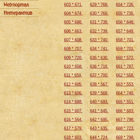
603 * 671.
629 * 768.
654 * 726.
604 * 674.
630 * 769.
655 * 735.
605 * 698.
631 * 738.
656 * 648.
606 * 663.
632 * 739.
657 * 649.
607 * 608.
633 * 740.
658 * 701.
608 * 707.
634 * 741.
659 * 701.
609 * 720.
635 * 630.
660 * 572.
610 * 658.
636 * 718.
661 * 787.
611 * 659.
637 * 700.
662 * 558.
612 * 605.
638 * 567.
663 * 553.
613 * 606.
639 * 569.
664 * 740.
614 * 688.
640 * 693.
665 * 551.
615 * 607.
641 * 645.
666 * 683.
616 * 564.
642 * 695.
667 * 798.
617 * 579.
643 * 635.
668 * 723.
618 * 603.
644 * 724.
669 * 799.