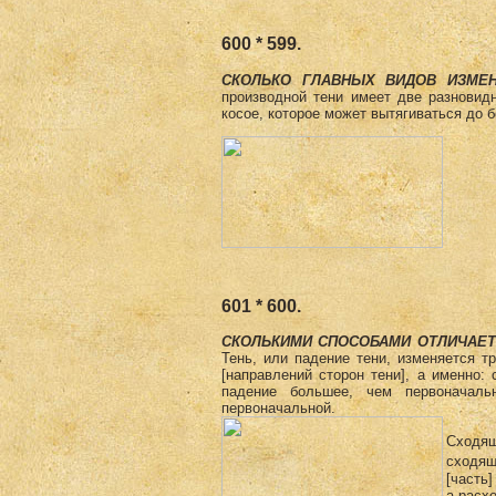
600 * 599.
СКОЛЬКО ГЛАВНЫХ ВИДОВ ИЗМЕ­
производной тени имеет две разно­вид
косое, которое может вытягиваться до б
601 * 600.
СКОЛЬКИМИ СПОСОБАМИ ОТЛИЧАЕТ
Тень, или падение тени, изменяется т
[направлений сторон тени], а именно
падение большее, чем первоначаль
первоначальной.
Сходящ
сходящ
[часть
а расх