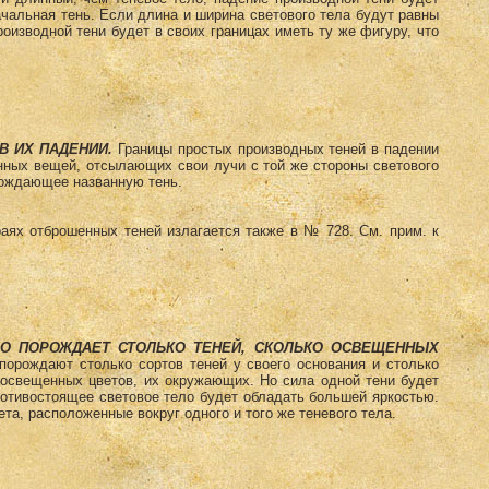
ачальная тень. Если длина и ширина светового тела будут равны
роизводной тени будет в своих границах иметь ту же фигуру, что
В ИХ ПАДЕНИИ.
Границы простых производных теней в падении
нных вещей, отсылающих свои лучи с той же стороны светового
рождающее названную тень.
раях отброшенных теней излагается также в № 728. См. прим. к
ЛО ПОРОЖДАЕТ СТОЛЬКО ТЕНЕЙ, СКОЛЬКО ОСВЕЩЕННЫХ
орождают столько сортов теней у своего основания и столько
 освещенных цветов, их окружающих. Но сила одной тени будет
ротивостоящее световое тело будет обладать большей яркостью.
та, расположенные вокруг одного и того же теневого тела.