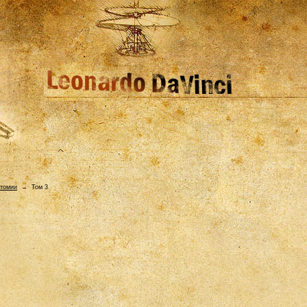
атомии
→
Том 3