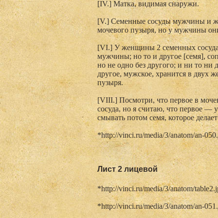
[IV.] Матка, видимая снаружи.
[V.] Семенные сосуды мужчины и ж
мочевого пузыря, но у мужчины он
[VI.] У женщины 2 семенных сосуда 
мужчины; но то и другое [семя], со
но не одно без другого; и ни то ни 
другое, мужское, хранится в двух ж
пузыря.
[VIII.] Посмотри, что первое в моч
сосуда, но я считаю, что первое — 
смывать потом семя, которое делает
*http://vinci.ru/media/3/anatom/an-050
Лист 2 лицевой
*http://vinci.ru/media/3/anatom/table2.
*http://vinci.ru/media/3/anatom/an-051