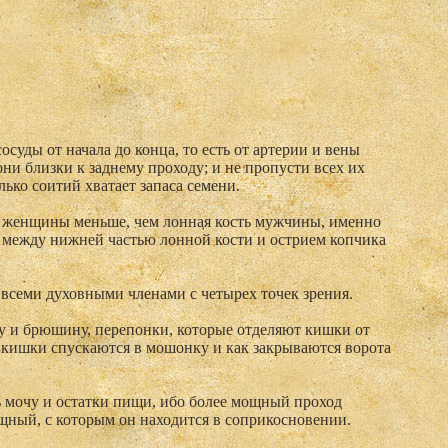
осуды от начала до конца, то есть от артерии и вены
 они близки к заднему проходу; и не пропусти всех их
лько соитий хватает запаса семени.
сть женщины меньше, чем лонная кость мужчины, именно
о между нижней частью лонной кости и острием копчика
о всеми духовными членами с четырех точек зрения.
ку и брюшину, перепонки, которые отделяют кишки от
и кишки спускаются в мошонку и как закрываются ворота
ь мочу и остатки пищи, ибо более мощный проход
щный, с которым он находится в соприкосновении.