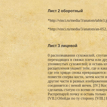
Лист 2 оборотный
*http://vinci.ru/media/3/anatom/table3.
*http://vinci.ru/media/3/anatom/an-052
Лист 3 лицевой
0 распознавании сухожилий, спутан
переходящих в связки плеча или др
упомянутых сухожилий; и оставь их
расщепления укажет тебе, где и как
где эти хрящи снова превращаются в
помести сперва кости, затем кости
другие части в разных изображениях
соединяется с веной яичек. [IV.] К
сделаешь статую со всеми ее повер
Распрепаруй почку и оставь только
[VII.] Обойди по ту сторону. [VIII.]