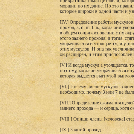
привратника такой цитадели, которы
морщин по их длине. Но это правило
которые широки в одной части и уз
[IV.] Определение работы мускулов
проход, a. d. m. f. n., когда они ук
в общем соприкосновении с их окру
этого заднего прохода; и тогда, стя
укорачивается и утолщается, и уто
этих мускулов. И она так увеличива
он расширен, и этим приспособлен
[V.] И когда мускул а утолщается, т
поэтому, когда он укорачивается вн
которая выдается выгнутой выпукло
[VI.] Почему число мускулов заднег
необходимо, почему 3 или 7 не был
[VII.] Определение сжимания щелей 
заднего прохода — и сердца, хотя он
[VIII.] Опиши члены [человека] ста
[IX.] Задний проход.