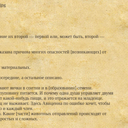
.jpg
ение их второй — первой или, может быть, второй —
оказана причина многих опасностей [возникающих] от
от материальных.
осередине, а остальное описано.
имают яички в соитии и в [образовании] семени.
 пуповину питается. И почему одна душа управляет двумя
ет какой-нибудь пищи, и это отражается на младенце.
 не выживает. Здесь Авиценна по ошибке хочет, чтобы
о и каждый член.
. Какие [части] животных отправлений происходят от
простых и сложных.