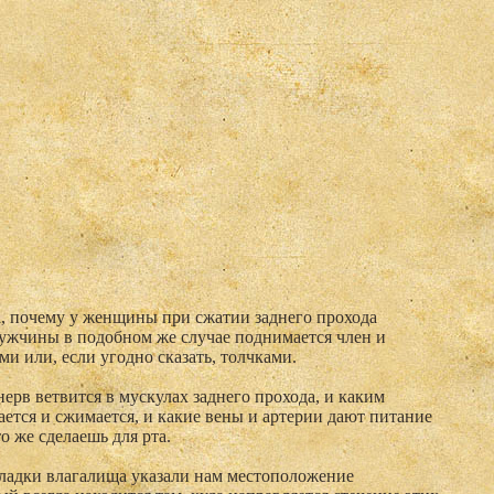
на, почему у женщины при сжатии заднего прохода
мужчины в подобном же случае поднимается член и
и или, если угодно сказать, толчками.
 нерв ветвится в мускулах заднего прохода, и каким
ается и сжимается, и какие вены и артерии дают питание
о же сделаешь для рта.
кладки влагалища указали нам местоположение