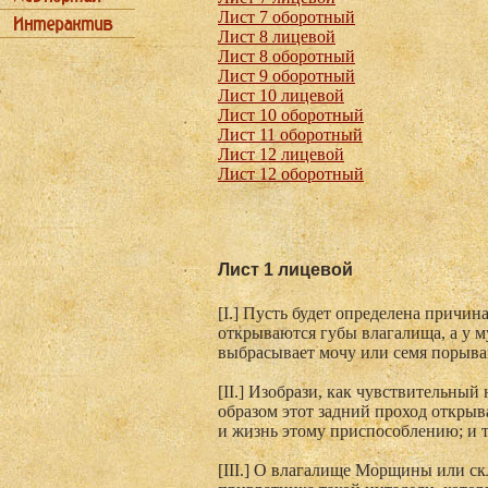
Лист 7 оборотный
Лист 8 лицевой
Лист 8 оборотный
Лист 9 оборотный
Лист 10 лицевой
Лист 10 оборотный
Лист 11 оборотный
Лист 12 лицевой
Лист 12 оборотный
Лист 1 лицевой
[I.] Пусть будет определена причи
открываются губы влагалища, а у 
выбрасывает мочу или семя порывам
[II.] Изобрази, как чувствительный
образом этот задний проход открыв
и жизнь этому приспособлению; и т
[III.] О влагалище Морщины или с