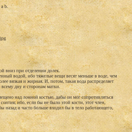
а b.
.jpg
ой вниз при отделении долек.
нный водой, ибо тяжелые вещи весят меньше в воде, чем
олее вязкая и жирная. И, потом, такая вода распределяет
о всему дну и сторонам матки.
омещено над лонной костью, дабы он мог сопротивляться
оития; ибо, если бы не было этой кости, этот член,
бы назад и часто больше входил бы в тело работающего,