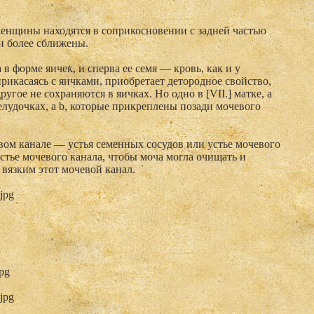
енщины находятся в соприкосновении с задней частью
и более сближены.
в форме яичек, и сперва ее семя — кровь, как и у
прикасаясь с яичками, приобретает детородное свойство,
другое не сохраняются в яичках. Но одно в [VII.] матке, а
елудочках, а b, которые прикреплены позади мочевого
евом канале — устья семенных сосудов или устье мочевого
устье мочевого канала, чтобы моча могла очищать и
 вязким этот мочевой канал.
.jpg
jpg
.jpg