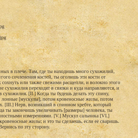
jpg
.jpg
ных в плече. Там, где ты находишь много сухожилий,
угого сочленения костей, ты оголишь эти кости от
 сохнуть или также свежими расщепли, и волокно этого
ие сухожилия переходят в связки и куда направляются, и
 сухожилия. [II.] Когда ты будешь делать эту спину,
 и лонные [мускулы], потом кровеносные жилы, потом
. [III.] Нерв, возникший в спинном хребте, который
огда ты закончишь увеличивать [размеры] человека, ты
хностными измерениями. [V.] Мускул сальника [VI.]
 кровеносные жилы; и это ты сделаешь, если ее сваришь.
 Вернись по эту сторону.