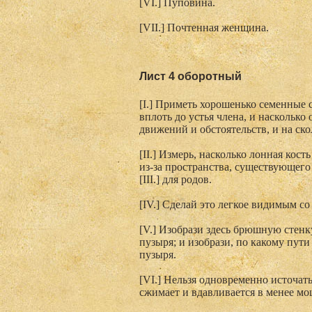
[VI.] Пуповина.
[VII.] Почтенная женщина.
Лист 4 оборотный
[I.] Приметь хорошенько семенные с
вплоть до устья члена, и насколько
движений и обстоятельств, и на ско
[II.] Измерь, насколько лонная ко
из-за пространства, существующег
[III.] для родов.
[IV.] Сделай это легкое видимым с
[V.] Изобрази здесь брюшную стен
пузыря; и изобрази, по какому пут
пузыря.
[VI.] Нельзя одновременно источат
сжимает и вдавливается в менее мо