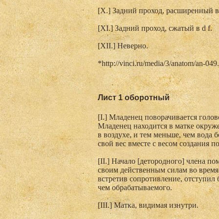
[X.] Задний проход, расширенный в 
[XI.] Задний проход, сжатый в d f.
[XII.] Неверно.
*http://vinci.ru/media/3/anatom/an-049
Лист 1 оборотный
[I.] Младенец поворачивается голов
Младенец находится в матке окруже
в воздухе, и тем меньше, чем вода б
свой вес вместе с весом создания п
[II.] Начало [детородного] члена п
своим действенным силам во время с
встретив сопротивление, отступил 
чем обрабатываемого.
[III.] Матка, видимая изнутри.