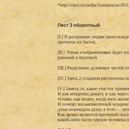
*http://vinci.ru/media/3/anatom/an-053
Лист 3 оборотный
[I.] Я раскрываю людям происхожд
причины их бытия.
[II.] Этими изображениями будет п
ранений и болезней.
[III.] Разделение духовных частей 
[IV.] Здесь 2 создания расчленены п
[V.] Заметь то, какое участие прин
И как младенец дышит, и как через
телами, как видно, когда мать жела
И почему восьмимесячный младенец
душа порождала душу, а тело — тел
Как яички являются причиной пыла
какой-либо части членов человека 