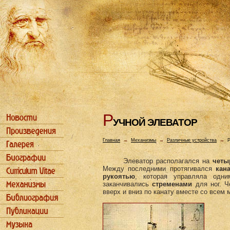
Р
УЧHОЙ ЭЛЕВАТОР
Главная
→
Механизмы
→
Различные устройства
→
Р
Элеватор располагался на
четы
Между последними протягивался
кана
рукоятью
, которая управляла одн
заканчивались
стременами
для ног. Ч
вверх и вниз по канату вместе со всем