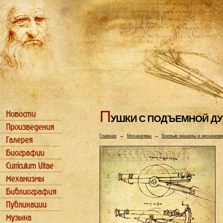
П
УШКИ С ПОДЪЕМHОЙ Д
Главная
→
Механизмы
→
Боевые машины и механизм