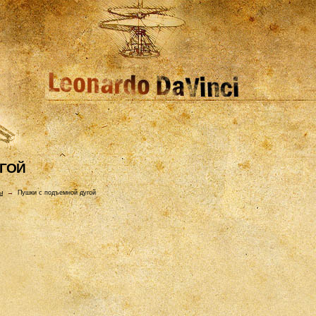
УГОЙ
ы
→
Пушки с подъемной дугой