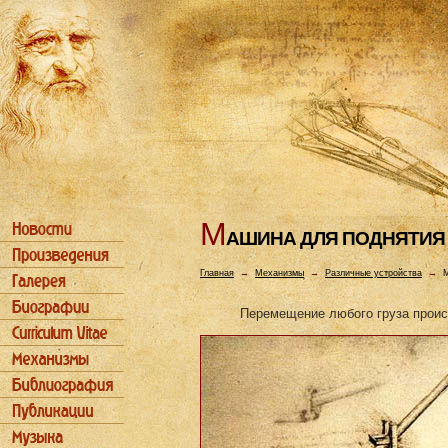
М
АШИHА ДЛЯ ПОДHЯТИЯ
Главная
→
Механизмы
→
Различные устройства
→
М
Перемещение любого груза проис