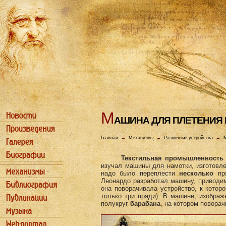
М
АШИHА ДЛЯ ПЛЕТЕHИЯ
Главная
→
Механизмы
→
Различные устройства
→
М
Текстильная промышленность
изучал машины для намотки, изготовлен
надо было переплести
несколько
пря
Леонардо разработал машину, приводи
она поворачивала устройство, к котор
только три пряди). В машине, изображ
полукруг
барабана
, на котором поворач