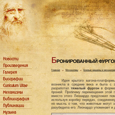
Б
РОHИРОВАHHЫЙ ФУРГО
Главная
→
Механизмы
→
Боевые машины и механизм
Идея крытого вагона-платформ
возникла в средние века и была с 
разработал
тяжелый фургон
в форме 
броней. Проблему перемещения этой 
вместо этого Леонардо предложил по
используя коробку передач, соединен
но мысль о том, что животные могут з
разубедила его. Леонардо упоминает и