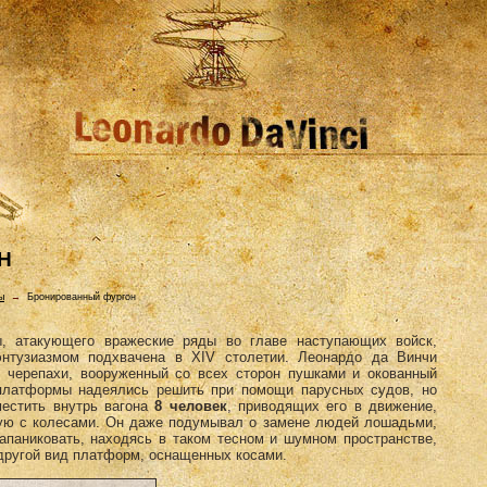
H
ы
→
Бронированный фургон
ы, атакующего вражеские ряды во главе наступающих войск,
энтузиазмом подхвачена в XIV столетии. Леонардо да Винчи
черепахи, вооруженный со всех сторон пушками и окованный
платформы надеялись решить при помощи парусных судов, но
местить внутрь вагона
8 человек
, приводящих его в движение,
ную с колесами. Он даже подумывал о замене людей лошадьми,
апаниковать, находясь в таком тесном и шумном пространстве,
 другой вид платформ, оснащенных косами.