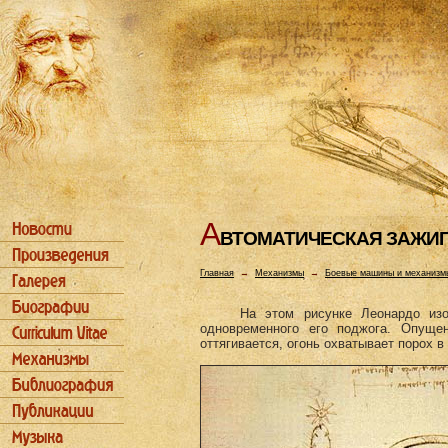
А
ВТОМАТИЧЕСКАЯ ЗАЖИГ
Главная
→
Механизмы
→
Боевые машины и механизм
На этом рисунке Леонардо из
одновременного его поджога. Опущ
оттягивается, огонь охватывает порох в