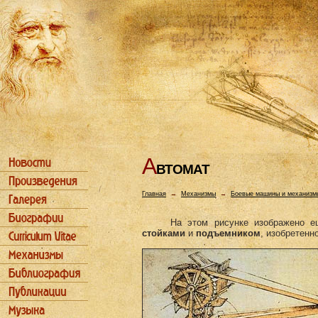
А
ВТОМАТ
Главная
→
Механизмы
→
Боевые машины и механизм
На этом рисунке изображено 
стойками
и
подъемником
, изобретенн